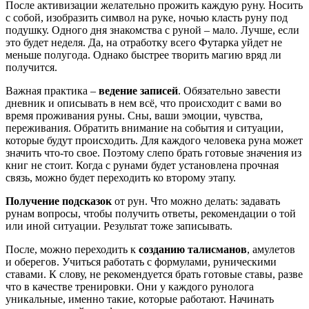
После активизации желательно прожить каждую руну. Носить
с собой, изобразить символ на руке, ночью класть руну под
подушку. Одного дня знакомства с руной – мало. Лучше, если
это будет неделя. Да, на отработку всего Футарка уйдет не
меньше полугода. Однако быстрее творить магию вряд ли
получится.
Важная практика –
ведение записей
. Обязательно завести
дневник и описывать в нем всё, что происходит с вами во
время проживания руны. Сны, ваши эмоции, чувства,
переживания. Обратить внимание на события и ситуации,
которые будут происходить. Для каждого человека руна может
значить что-то свое. Поэтому слепо брать готовые значения из
книг не стоит. Когда с рунами будет установлена прочная
связь, можно будет переходить ко второму этапу.
Получение подсказок
от рун. Что можно делать: задавать
рунам вопросы, чтобы получить ответы, рекомендации о той
или иной ситуации. Результат тоже записывать.
После, можно переходить к
созданию талисманов
, амулетов
и оберегов. Учиться работать с формулами, руническими
ставами. К слову, не рекомендуется брать готовые ставы, разве
что в качестве тренировки. Они у каждого рунолога
уникальные, именно такие, которые работают. Начинать