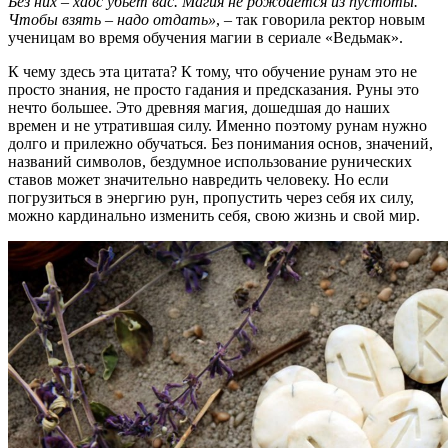
Без них – хаос убьёт вас. Магия не рождается из пустоты.
Чтобы взять – надо отдать»
, – так говорила ректор новым
ученицам во время обучения магии в сериале «Ведьмак».
К чему здесь эта цитата? К тому, что обучение рунам это не
просто знания, не просто гадания и предсказания. Руны это
нечто большее. Это древняя магия, дошедшая до наших
времен и не утратившая силу. Именно поэтому рунам нужно
долго и прилежно обучаться. Без понимания основ, значений,
названий символов, бездумное использование рунических
ставов может значительно навредить человеку. Но если
погрузиться в энергию рун, пропустить через себя их силу,
можно кардинально изменить себя, свою жизнь и свой мир.