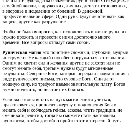
Почитайте руководства о значениях рун в разных ситуациях: в
семейной жизни, в дружеских, личных, детских отношениях,
в здоровье и исцелении от болезней. В денежной,
профессиональной сфере. Одни руны будут действовать как
защита, другие как разрушение.
Чтобы не было вопросов, как использовать в жизни руны, их
нужно прожить и провести с ними достаточно много
времени. Все вопросы отпадут сами собой.
Руническая магия
это поистине сложный, глубокий, мудрый
инструмент. Не каждый способен погружаться в эти знания.
Одним не хватит сил и желания, другие не захотят или не
смогут менять себя, третьим нужны будут мгновенные
результаты. Северные Боги, которые передали людям знания в
виде рунического письма, это суровые Боги. Они дают
мощную силу, но требуют взамен значительную плату. Богов
нужно почитать, но не стоит их бояться.
Если вы готовы встать на путь магии: много учиться,
практиковаться, приносить жертву и подношения Богам,
менять себя и соблюдать гейсы, аскезы, чтить традиции, не
смешивать религии, тогда вы сможете стать настоящим
рунологом, чтобы достойно пройти этот интересный путь.