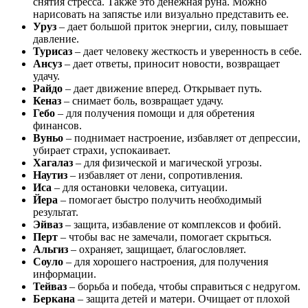
снятия стресса. Также это денежная руна. Можно
нарисовать на запястье или визуально представить ее.
Уруз
– дает большой приток энергии, силу, повышает
давление.
Турисаз
– дает человеку жесткость и уверенность в себе.
Ансуз
– дает ответы, приносит новости, возвращает
удачу.
Райдо
– дает движение вперед. Открывает путь.
Кеназ
– снимает боль, возвращает удачу.
Гебо
– для получения помощи и для обретения
финансов.
Вуньо
– поднимает настроение, избавляет от депрессии,
убирает страхи, успокаивает.
Хагалаз
– для физической и магической угрозы.
Наутиз
– избавляет от лени, сопротивления.
Иса
– для остановки человека, ситуации.
Йера
– помогает быстро получить необходимый
результат.
Эйваз
– защита, избавление от комплексов и фобий.
Перт
– чтобы вас не замечали, помогает скрыться.
Альгиз
– охраняет, защищает, благословляет.
Соуло
– для хорошего настроения, для получения
информации.
Тейваз
– борьба и победа, чтобы справиться с недругом.
Беркана
– защита детей и матери. Очищает от плохой