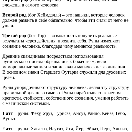
вложены в самого человека.
Второй род
(бог Хеймдалль) – это навыки, которые человек
должен развить в себе обязательно, чтобы эти силы от него не
ушли.
Третий род
(бог Тор) – возможность получить реальные
результаты через действия, проявить себя. Руны изменяют
сознание человека, благодаря чему меняется реальность.
Древние скандинавы посредством использования
рунического письма обращались к божествам, вели
мемориальные записи и записывали магические заклинания.
В основном знаки Старшего Футарка служили для духовных
целей.
Руны упорядочивают структуру человека, делая эту структуру
правильной для него самого. Руны нарабатывают качества
крепости, стойкости, собственного сознания, умения работать
с магической системой.
1 атт
– руны: Феху, Уруз, Турисаз, Ансуз, Райдо, Кеназ, Гебо,
Вуньо.
2 атт
– руны: Хагалаз, Наутиз, Иса, Йер, Эйваз, Перт, Альгиз,