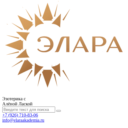
Эзотерика с
Алёной Лаской
+7 (926) 710-83-06
info@elaraakademia.ru