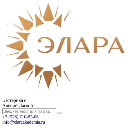
Эзотерика с
Алёной Лаской
+7 (926) 710-83-06
info@elaraakademia.ru