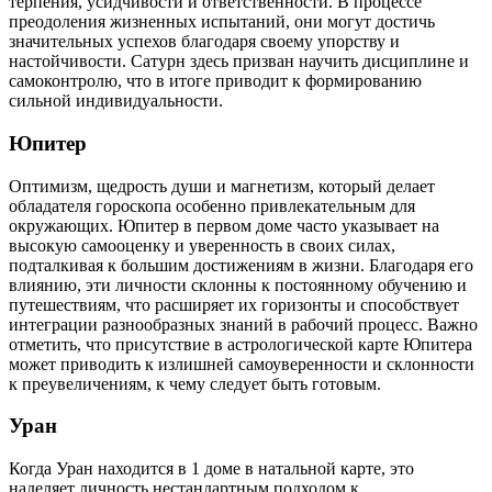
терпения, усидчивости и ответственности. В процессе
преодоления жизненных испытаний, они могут достичь
значительных успехов благодаря своему упорству и
настойчивости. Сатурн здесь призван научить дисциплине и
самоконтролю, что в итоге приводит к формированию
сильной индивидуальности.
Юпитер
Оптимизм, щедрость души и магнетизм, который делает
обладателя гороскопа особенно привлекательным для
окружающих. Юпитер в первом доме часто указывает на
высокую самооценку и уверенность в своих силах,
подталкивая к большим достижениям в жизни. Благодаря его
влиянию, эти личности склонны к постоянному обучению и
путешествиям, что расширяет их горизонты и способствует
интеграции разнообразных знаний в рабочий процесс. Важно
отметить, что присутствие в астрологической карте Юпитера
может приводить к излишней самоуверенности и склонности
к преувеличениям, к чему следует быть готовым.
Уран
Когда Уран находится в 1 доме в натальной карте, это
наделяет личность нестандартным подходом к