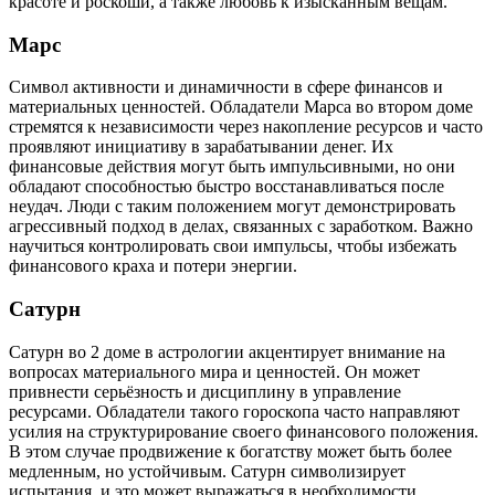
красоте и роскоши, а также любовь к изысканным вещам.
Марс
Символ активности и динамичности в сфере финансов и
материальных ценностей. Обладатели Марса во втором доме
стремятся к независимости через накопление ресурсов и часто
проявляют инициативу в зарабатывании денег. Их
финансовые действия могут быть импульсивными, но они
обладают способностью быстро восстанавливаться после
неудач. Люди с таким положением могут демонстрировать
агрессивный подход в делах, связанных с заработком. Важно
научиться контролировать свои импульсы, чтобы избежать
финансового краха и потери энергии.
Сатурн
Сатурн во 2 доме в астрологии акцентирует внимание на
вопросах материального мира и ценностей. Он может
привнести серьёзность и дисциплину в управление
ресурсами. Обладатели такого гороскопа часто направляют
усилия на структурирование своего финансового положения.
В этом случае продвижение к богатству может быть более
медленным, но устойчивым. Сатурн символизирует
испытания, и это может выражаться в необходимости