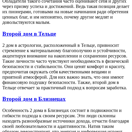
Обладатели такого сочетания часто оценивают себя и других
через призму успеха и достижений. Ведь такая позиция делает
их пионерами, готовыми на новые начинания ради обретения
ценных благ, и им непонятно, почему другие медлят и
довольствуются малым.
Второй дом в Тельце
2 дом в астрологии, расположенный в Тельце, привносит
стремление к материальному благополучию и устойчивости,
акцентируя внимание на накоплении и сохранении ресурсов.
Такие личности часто чувствуют необходимость в физической
безопасности и стабильности. Они ценят комфорт и красоту,
предпочитая окружать себя качественными вещами и
приятной атмосферой. Для них важно знать, что они имеют
финансовую подушку безопасности. Также, второй дом в
Тельце отвечает за практичный подход к вопросам заработка.
Второй дом в Близнецах
Особенность 2 дома в Близнецах состоит в подвижности и
гибкости подхода к своим ресурсам. Эти люди склонны
находить разнообразные источники дохода, отчасти благодаря
своей любознательности и адаптивности. Натив таким
образом демонстрирует, что энергия и информация играют