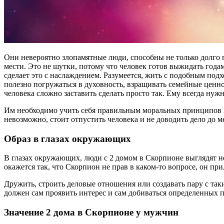
Они невероятно злопамятные люди, способны не только долго
мести. Это не шутки, потому что человек готов выжидать годам
сделает это с наслаждением. Разумеется, жить с подобным по
полезно погружаться в духовность, взращивать семейные ценн
человека сложно заставить сделать просто так. Ему всегда нуж
Им необходимо учить себя правильным моральных принципов и 
невозможно, стоит отпустить человека и не доводить дело до м
Образ в глазах окружающих
В глазах окружающих, люди с 2 домом в Скорпионе выглядят не
окажется так, что Скорпион не прав в каком-то вопросе, он пр
Дружить, строить деловые отношения или создавать пару с так
должен сам проявить интерес и сам добиваться определенных п
Значение 2 дома в Скорпионе у мужчин