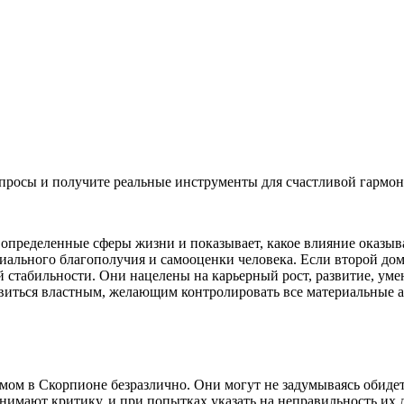
просы и получите реальные инструменты для счастливой гармо
 определенные сферы жизни и показывает, какое влияние оказыв
ального благополучия и самооценки человека. Если второй дом 
стабильности. Они нацелены на карьерный рост, развитие, умею
виться властным, желающим контролировать все материальные а
ом в Скорпионе безразлично. Они могут не задумываясь обидет
инимают критику, и при попытках указать на неправильность их д