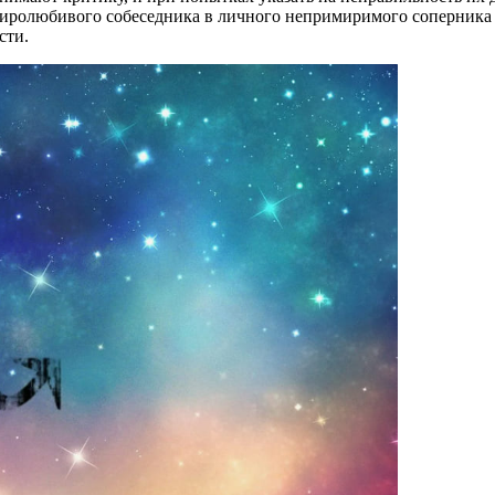
иролюбивого собеседника в личного непримиримого соперника и
сти.