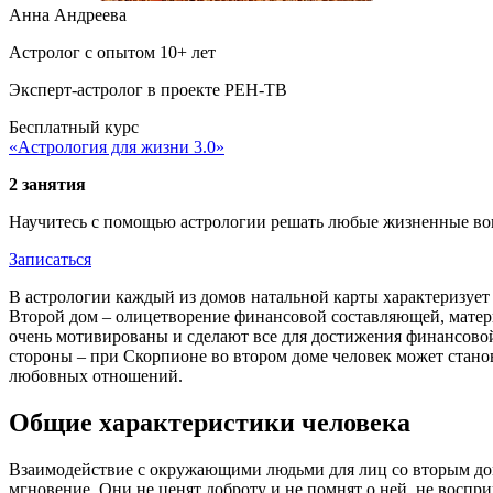
Анна Андреева
Астролог с опытом 10+ лет
Эксперт-астролог в проекте РЕН-ТВ
Бесплатный курс
«Астрология для жизни 3.0»
2 занятия
Научитесь с помощью астрологии решать любые жизненные во
Записаться
В астрологии каждый из домов натальной карты характеризует
Второй дом – олицетворение финансовой составляющей, матери
очень мотивированы и сделают все для достижения финансовой 
стороны – при Скорпионе во втором доме человек может стано
любовных отношений.
Общие характеристики человека
Взаимодействие с окружающими людьми для лиц со вторым дом
мгновение. Они не ценят доброту и не помнят о ней, не воспр