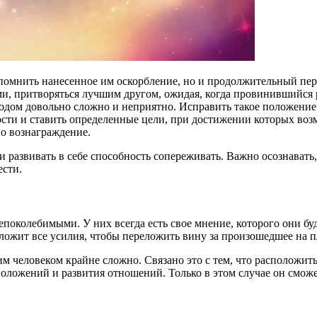
 помнить нанесенное им оскорбление, но и продолжительный п
и, притворяться лучшим другом, ожидая, когда провинившийся ра
дходом довольно сложно и неприятно. Исправить такое положени
ости и ставить определенные цели, при достижении которых воз
но вознаграждение.
развивать в себе способность сопереживать. Важно осознавать,
ести.
поколебимыми. У них всегда есть свое мнение, которого они буд
иложит все усилия, чтобы переложить вину за произошедшее на п
им человеком крайне сложно. Связано это с тем, что расположить
оложений и развития отношений. Только в этом случае он сможет