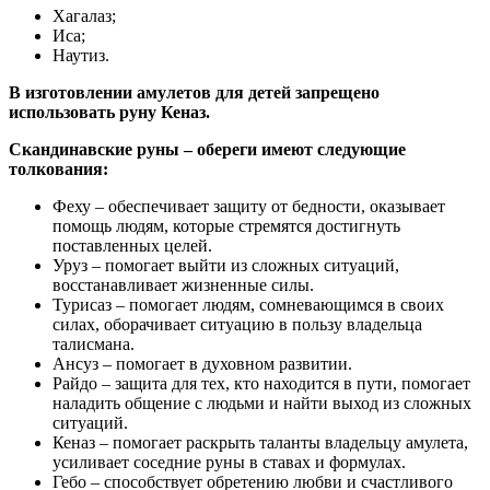
Хагалаз;
Иса;
Наутиз.
В изготовлении
амулетов
для детей запрещено
использовать руну Кеназ.
Скандинавские руны – обереги имеют следующие
толкования
:
Феху – обеспечивает защиту от бедности, оказывает
помощь людям, которые стремятся достигнуть
поставленных целей.
Уруз – помогает выйти из сложных ситуаций,
восстанавливает жизненные силы.
Турисаз – помогает людям, сомневающимся в своих
силах, оборачивает ситуацию в пользу владельца
талисмана.
Ансуз – помогает в духовном развитии.
Райдо – защита для тех, кто находится в пути, помогает
наладить общение с людьми и найти выход из сложных
ситуаций.
Кеназ – помогает раскрыть таланты владельцу амулета,
усиливает соседние руны в ставах и формулах.
Гебо – способствует обретению любви и счастливого