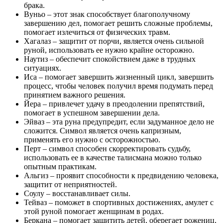
брака.
Вуньо – этот знак способствует благополучному
завершению дел, помогает решить сложные проблемы,
помогает излечиться от физических травм.
Хагалаз – защитит от порчи, является очень сильной
руной, использовать ее нужно крайне осторожно.
Наутиз – обеспечит спокойствием даже в трудных
ситуациях.
Иса – помогает завершить жизненный цикл, завершить
процесс, чтобы человек получил время подумать перед
принятием важного решения.
Йера – привлечет удачу в преодолении препятствий,
помогает в успешном завершении дела.
Эйваз – эта руна предупредит, если задуманное дело не
сложится. Символ является очень капризным,
применять его нужно с осторожностью.
Перт – символ способен скорректировать судьбу,
использовать ее в качестве талисмана можно только
опытным практикам.
Альгиз – проявит способности к предвидению человека,
защитит от неприятностей.
Соулу – восстанавливает силы.
Тейваз – поможет в спортивных достижениях, амулет с
этой руной помогает женщинам в родах.
Беркана – помогает защитить детей, оберегает рожениц,