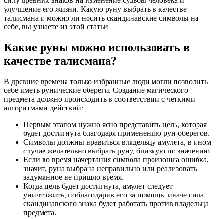
силу древних знаков на изменение судьбы человека и
улучшение его жизни. Какую руну выбрать в качестве
талисмана и можно ли носить скандинавские символы на
себе, вы узнаете из этой статьи.
Какие руны можно использовать в
качестве талисмана?
В древние времена только избранные люди могли позволить
себе иметь рунические обереги. Создание магического
предмета должно происходить в соответствии с четкими
алгоритмами действий:
Первым этапом нужно ясно представить цель, которая
будет достигнута благодаря применению рун-оберегов.
Символы должны нравиться владельцу амулета, в ином
случае желательно выбрать руну, близкую по значению.
Если во время начертания символа произошла ошибка,
значит, руна выбрана неправильно или реализовать
задуманное не пришло время.
Когда цель будет достигнута, амулет следует
уничтожить, поблагодарив его за помощь, иначе сила
скандинавского знака будет работать против владельца
предмета.