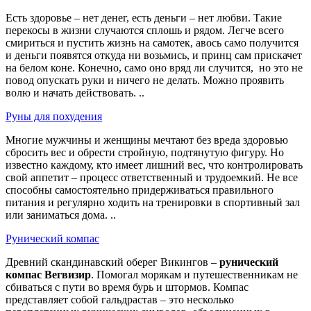
Есть здоровье – нет денег, есть деньги – нет любви. Такие
перекосы в жизни случаются сплошь и рядом. Легче всего
смириться и пустить жизнь на самотек, авось само получится
и деньги появятся откуда ни возьмись, и принц сам прискачет
на белом коне. Конечно, само оно вряд ли случится, но это не
повод опускать руки и ничего не делать. Можно проявить
волю и начать действовать. ..
Руны для похудения
Многие мужчины и женщины мечтают без вреда здоровью
сбросить вес и обрести стройную, подтянутую фигуру. Но
известно каждому, кто имеет лишний вес, что контролировать
свой аппетит – процесс ответственный и трудоемкий. Не все
способны самостоятельно придерживаться правильного
питания и регулярно ходить на тренировки в спортивный зал
или заниматься дома. ..
Рунический компас
Древний скандинавский оберег Викингов –
рунический
компас Вегвизир
. Помогал морякам и путешественникам не
сбиваться с пути во время бурь и штормов. Компас
представляет собой гальдрастав – это несколько