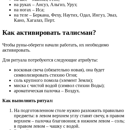
на руках – Ансуз, Альгиз, Уруз;
на ногах – Иса;
на теле – Беркана, Феху, Наутих, Одал, Ингуз, Эваз,
Кано, Хагалаз, Перт.
Как активировать талисман?
Чтобы руны-обереги начали работать, их необходимо
активировать.
Для ритуала потребуются следующие атрибуты:
восковая свеча (обязательно новая), она будет
символизировать стихию Огня;
соль крупного помола (элемент Земли);
миска с чистой водой (символ стихии Воды);
ароматическая палочка – Воздух.
Как выполнить ритуал:
На подготовленном столе нужно разложить правильно
предметы: в левом верхнем углу ставят свечу, в правом
верхнем – палочка благовония; в нижнем левом – соль;
в правом левом – чашку с водой.