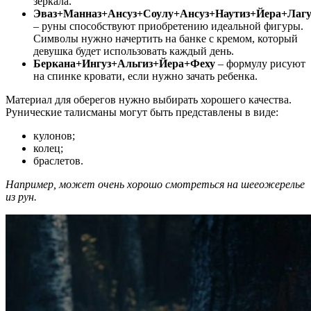
зеркала.
Эваз+Манназ+Ансуз+Соулу+Ансуз+Наутиз+Йера+Лагу
– руны способствуют приобретению идеальной фигуры.
Символы нужно начертить на банке с кремом, который
девушка будет использовать каждый день.
Беркана+Ингуз+Альгиз+Йера+Феху
– формулу рисуют
на спинке кровати, если нужно зачать ребенка.
Материал для оберегов нужно выбирать хорошего качества.
Рунические талисманы могут быть представлены в виде:
кулонов;
колец;
браслетов.
Например, может очень хорошо смотреться
на шее
ожерелье
из рун
.