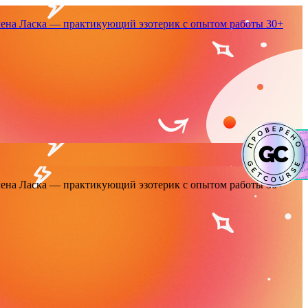
енa Ласка — практикующий эзотерик с опытом работы 30+
енa Ласка — практикующий эзотерик с опытом работы 30+