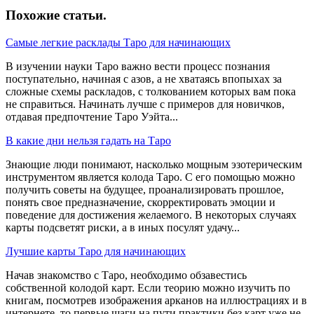
Похожие статьи
.
Самые легкие расклады Таро для начинающих
В изучении науки Таро важно вести процесс познания
поступательно, начиная с азов, а не хватаясь впопыхах за
сложные схемы раскладов, с толкованием которых вам пока
не справиться. Начинать лучше с примеров для новичков,
отдавая предпочтение Таро Уэйта...
В какие дни нельзя гадать на Таро
Знающие люди понимают, насколько мощным эзотерическим
инструментом является колода Таро. С его помощью можно
получить советы на будущее, проанализировать прошлое,
понять свое предназначение, скорректировать эмоции и
поведение для достижения желаемого. В некоторых случаях
карты подсветят риски, а в иных посулят удачу...
Лучшие карты Таро для начинающих
Начав знакомство с Таро, необходимо обзавестись
собственной колодой карт. Если теорию можно изучить по
книгам, посмотрев изображения арканов на иллюстрациях и в
интернете, то первые шаги на пути практики без карт уже не