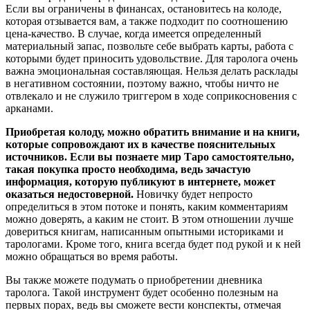
Если вы ограничены в финансах, остановитесь на колоде,
которая отзывается вам, а также подходит по соотношению
цена-качество. В случае, когда имеется определенный
материальный запас, позвольте себе выбрать карты, работа с
которыми будет приносить удовольствие. Для таролога очень
важна эмоциональная составляющая. Нельзя делать расклады
в негативном состоянии, поэтому важно, чтобы ничто не
отвлекало и не служило триггером в ходе соприкосновения с
арканами.
Приобретая колоду, можно обратить внимание и на книги,
которые сопровождают их в качестве пояснительных
источников. Если вы познаете мир Таро самостоятельно,
такая покупка просто необходима, ведь зачастую
информация, которую публикуют в интернете, может
оказаться недостоверной.
Новичку будет непросто
определиться в этом потоке и понять, каким комментариям
можно доверять, а каким не стоит. В этом отношении лучше
довериться книгам, написанным опытными историками и
тарологами. Кроме того, книга всегда будет под рукой и к ней
можно обращаться во время работы.
Вы также можете подумать о приобретении дневника
таролога. Такой инструмент будет особенно полезным на
первых порах, ведь вы сможете вести конспекты, отмечая