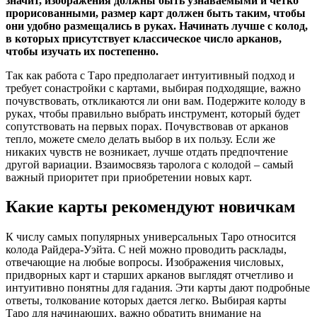
значит, изображения должны быть узнаваемыми и четко
прорисованными, размер карт должен быть таким, чтобы
они удобно размещались в руках. Начинать лучше с колод,
в которых присутствует классическое число арканов,
чтобы изучать их постепенно.
Так как работа с Таро предполагает интуитивный подход и
требует сонастройки с картами, выбирая подходящие, важно
почувствовать, откликаются ли они вам. Подержите колоду в
руках, чтобы правильно выбрать инструмент, который будет
сопутствовать на первых порах. Почувствовав от арканов
тепло, можете смело делать выбор в их пользу. Если же
никаких чувств не возникает, лучше отдать предпочтение
другой вариации. Взаимосвязь таролога с колодой – самый
важный приоритет при приобретении новых карт.
Какие карты рекомендуют новичкам
К числу самых популярных универсальных Таро относится
колода Райдера-Уэйта. С ней можно проводить расклады,
отвечающие на любые вопросы. Изображения числовых,
придворных карт и старших арканов выглядят отчетливо и
интуитивно понятны для гадания. Эти карты дают подробные
ответы, толкование которых дается легко. Выбирая карты
Таро для начинающих, важно обратить внимание на