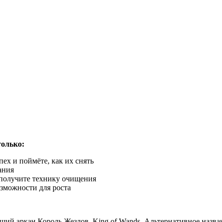
только:
ех и поймёте, как их снять
ания
 получите технику очищения
зможности для роста
ший аркан Король Жезлов, King of Wands. Альтернативное назва