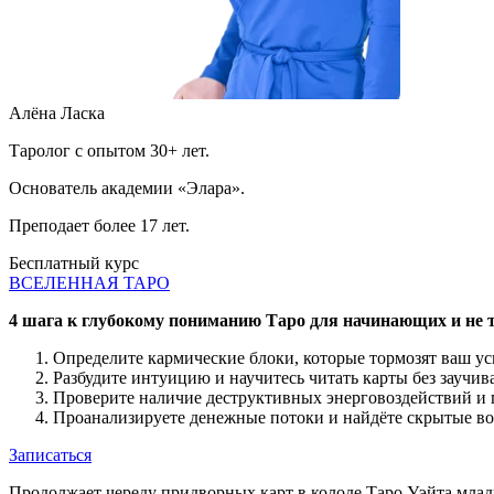
Алёна Ласка
Таролог с опытом 30+ лет.
Основатель академии «Элара».
Преподает более 17 лет.
Бесплатный курс
ВСЕЛЕННАЯ ТАРО
4 шага к глубокому пониманию Таро для начинающих и не 
Определите кармические блоки, которые тормозят ваш усп
Разбудите интуицию и научитесь читать карты без заучив
Проверите наличие деструктивных энерговоздействий и
Проанализируете денежные потоки и найдёте скрытые во
Записаться
Продолжает череду придворных карт в колоде Таро Уэйта млад