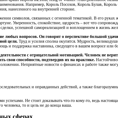
наименования. Например, Король Посохов, Король Булав, Король
ния, нанесенного на внутренней стороне.
нии символов, связанных с огненной тематикой. В его руках же
уне. Уверенность, спокойствие, щедрость – вот что сопровожда
 сделки, успешной самореализацией и воплощением в жизнь жел
любых вопросов. Он говорит о перспективе большой удачи, ко
ной цели.
Труд и усилия сполна окупятся. Мудрость, великодуш
ощь и поддержка наставника, сведущего в вашем вопросе или бо
еятельности с отрицательной мотивацией. Человек не верит в
ь свои способности, подтвердив их на практике.
Настойчивос
оложении. Неприятные новости о финансах и работе также могут
последовательных и оправданных действий, а также благоразумн
ми успехами. Не стоит доказывать что-то кому-то, ведь настояща
 человека, то и цель не до конца ваша.
зных сферах