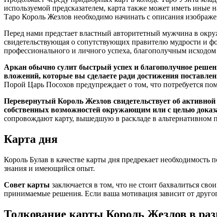
используемой предсказателем, карта также может иметь иные 
Таро Король Жезлов необходимо начинать с описания изображе
Перед нами предстает властный авторитетный мужчина в окруже
свидетельствующая о сопутствующих правителю мудрости и форт
профессионального и личного успеха, благополучным исходом
Аркан обычно сулит быстрый успех и благополучное решение 
вложений, которые вы сделаете ради достижения поставлен
Порой Царь Посохов предупреждает о том, что потребуется пом
Перевернутый Король Жезлов свидетельствует об активной д
собственных возможностей окружающим или с целью доказат
сопровождают карту, вышедшую в раскладе в альтернативном п
Карта дня
Король Булав в качестве карты дня предрекает необходимость 
знания и имеющийся опыт.
Совет карты
заключается в том, что не стоит бахвалиться свои
принимаемые решения. Если ваша мотивация зависит от другого
Толкование карты Король Жезлов в ра