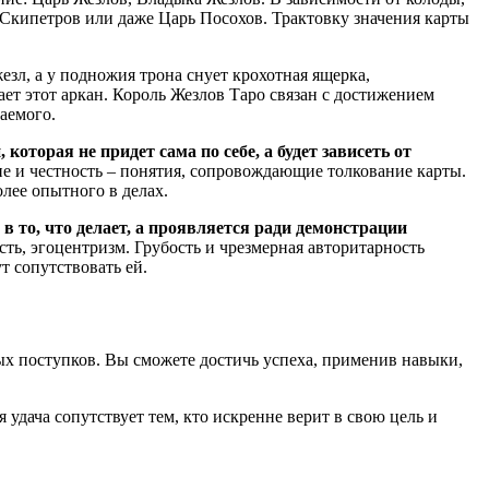
 Скипетров или даже Царь Посохов. Трактовку значения карты
зл, а у подножия трона снует крохотная ящерка,
ет этот аркан. Король Жезлов Таро связан с достижением
аемого.
торая не придет сама по себе, а будет зависеть от
ие и честность – понятия, сопровождающие толкование карты.
лее опытного в делах.
 то, что делает, а проявляется ради демонстрации
ть, эгоцентризм. Грубость и чрезмерная авторитарность
 сопутствовать ей.
ых поступков. Вы сможете достичь успеха, применив навыки,
я удача сопутствует тем, кто искренне верит в свою цель и