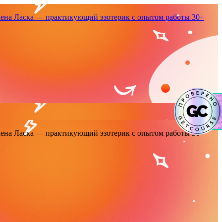
енa Ласка — практикующий эзотерик с опытом работы 30+
енa Ласка — практикующий эзотерик с опытом работы 30+