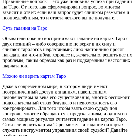
Правильные вопросы – это уже половина успеха при гадании
на Таро. От того, как сформулирован вопрос, во многом
зависит и ответ: если ваш запрос будет слишком размытым и
неопределённым, то и ответа четкого вы не получите...
Суть гадания на Таро
Обыватели обычно воспринимают гадание на картах Таро с
двух позиций – либо совершенно не верят в их силу и
считают тарологов шарлатанами; либо настойчиво просят
нагадать им что-нибудь хорошее и, желательно, решить все их
проблемы, таким образом как раз и подкармливая настоящих
шарлатанов...
Можно ли верить картам Таро
Даже в современном мире, в котором люди имеют
неограниченный доступ к знаниям, накопленным
человечеством за века его существования, многих беспокоит
подсознательный страх будущего и невозможность его
контролировать. Для того чтобы взять свою судьбу под
контроль, многие обращаются к предсказаниям, и одним из
самых мощных ритуалов считается гадание на картах Таро.
Стоит ли верить картам Таро, может ли гадание на картах
служить инструментом управления своей судьбой? Давайте
разбираться...