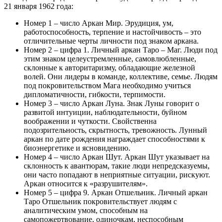
21 января 1962 года:
Номер 1 – число Аркан Мир. Эрудиция, ум,
работоспособность, терпение и настойчивость – это
отличительные черты личности под знаком аркана.
Номер 2 – цифра 1. Личный аркан Таро – Маг. Люди под
этим знаком целеустремленные, самовлюбленные,
склонные к авторитаризму, обладающие железной
волей. Они лидеры в команде, коллективе, семье. Людям
под покровительством Мага необходимо учиться
дипломатичности, гибкости, терпимости.
Номер 3 – число Аркан Луна. Знак Луны говорит о
развитой интуиции, наблюдательности, буйном
воображении и чуткости. Свойственна
подозрительность, скрытность, тревожность. Лунный
аркан по дате рождения награждает способностями к
биоэнергетике и ясновидению.
Номер 4 – число Аркан Шут. Аркан Шут указывает на
склонность к авантюрам, такие люди непредсказуемы,
они часто попадают в неприятные ситуации, рискуют.
Аркан относится к «разрушителям».
Номер 5 – цифра 9. Аркан Отшельник. Личный аркан
Таро Отшельник покровительствует людям с
аналитическим умом, способным на
самопожертвование, одиночкам, неспособным