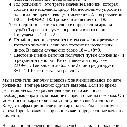
Год рождения – это третье значение цепочки, которая
состоит из нескольких цифр. Их необходимо упростить
до числа, не превышающего значение 22. Год рождения
1962 – 1+9+6+2=18. Третье число цепочки – 18.
Четвертое значение в цепочке определения аркана
судьбы Таро – это сумма первого и второго числа.
Получаем – 21+1= 22.
Пятый пункт определяется путем сложения результата
третьего значения, если оно состоит из нескольких
цифр. В нашем случае оно равно 18 – 1+8=9.
Шестое значение цепочки получают путем сложения 4 и
5 результата цепочки. Рассчитываем и получаем –
22+9=31. Так как число больше 22, оно редуцируется –
3+1=4. Шестой результат равен 4.
Мы высчитали цепочку цифровых значений арканов по дате
рождения, и теперь можно сделать выводы. Если во время
расчетов несколько раз выпало одно и то же число,
необходимо обратить внимание на аркан с таким номером. Он
может нести характеристики, присущие вашей личности.
Каждая цифра при определении аркана судьбы – это номер
карты Таро. Каждая из карт описывает определенные качества
личности.
Выводы по определению аркана судьбы Таро, дата рождения