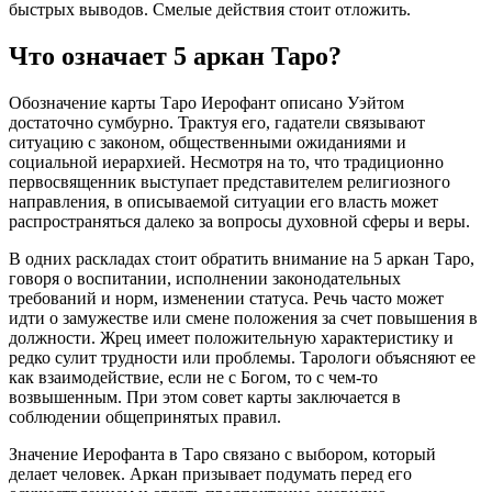
быстрых выводов. Смелые действия стоит отложить.
Что означает 5 аркан Таро?
Обозначение карты Таро Иерофант описано Уэйтом
достаточно сумбурно. Трактуя его, гадатели связывают
ситуацию с законом, общественными ожиданиями и
социальной иерархией. Несмотря на то, что традиционно
первосвященник выступает представителем религиозного
направления, в описываемой ситуации его власть может
распространяться далеко за вопросы духовной сферы и веры.
В одних раскладах стоит обратить внимание на 5 аркан Таро,
говоря о воспитании, исполнении законодательных
требований и норм, изменении статуса. Речь часто может
идти о замужестве или смене положения за счет повышения в
должности. Жрец имеет положительную характеристику и
редко сулит трудности или проблемы. Тарологи объясняют ее
как взаимодействие, если не с Богом, то с чем-то
возвышенным. При этом совет карты заключается в
соблюдении общепринятых правил.
Значение Иерофанта в Таро связано с выбором, который
делает человек. Аркан призывает подумать перед его