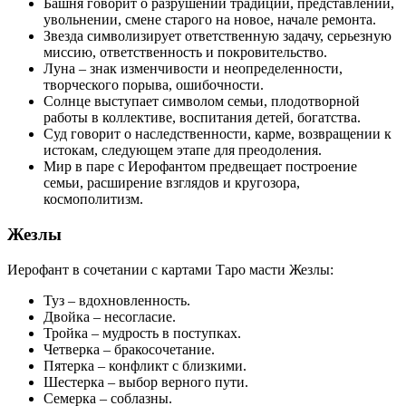
Башня говорит о разрушении традиций, представлений,
увольнении, смене старого на новое, начале ремонта.
Звезда символизирует ответственную задачу, серьезную
миссию, ответственность и покровительство.
Луна – знак изменчивости и неопределенности,
творческого порыва, ошибочности.
Солнце выступает символом семьи, плодотворной
работы в коллективе, воспитания детей, богатства.
Суд говорит о наследственности, карме, возвращении к
истокам, следующем этапе для преодоления.
Мир в паре с Иерофантом предвещает построение
семьи, расширение взглядов и кругозора,
космополитизм.
Жезлы
Иерофант в сочетании с картами Таро масти Жезлы:
Туз – вдохновленность.
Двойка – несогласие.
Тройка – мудрость в поступках.
Четверка – бракосочетание.
Пятерка – конфликт с близкими.
Шестерка – выбор верного пути.
Семерка – соблазны.