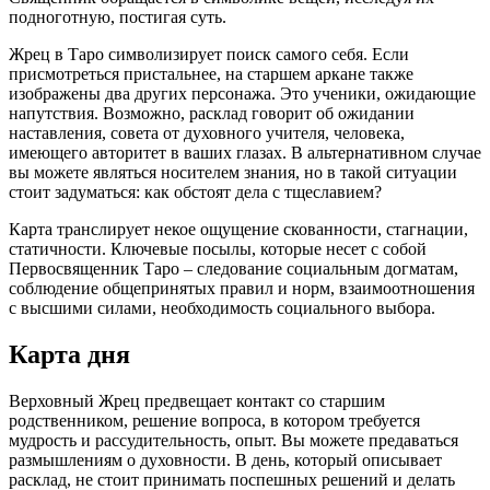
подноготную, постигая суть.
Жрец в Таро символизирует поиск самого себя. Если
присмотреться пристальнее, на старшем аркане также
изображены два других персонажа. Это ученики, ожидающие
напутствия. Возможно, расклад говорит об ожидании
наставления, совета от духовного учителя, человека,
имеющего авторитет в ваших глазах. В альтернативном случае
вы можете являться носителем знания, но в такой ситуации
стоит задуматься: как обстоят дела с тщеславием?
Карта транслирует некое ощущение скованности, стагнации,
статичности. Ключевые посылы, которые несет с собой
Первосвященник Таро – следование социальным догматам,
соблюдение общепринятых правил и норм, взаимоотношения
с высшими силами, необходимость социального выбора.
Карта дня
Верховный Жрец предвещает контакт со старшим
родственником, решение вопроса, в котором требуется
мудрость и рассудительность, опыт. Вы можете предаваться
размышлениям о духовности. В день, который описывает
расклад, не стоит принимать поспешных решений и делать