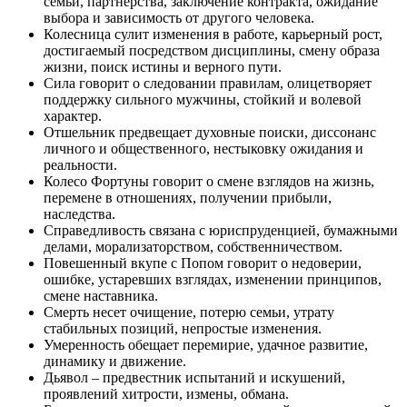
семьи, партнерства, заключение контракта, ожидание
выбора и зависимость от другого человека.
Колесница сулит изменения в работе, карьерный рост,
достигаемый посредством дисциплины, смену образа
жизни, поиск истины и верного пути.
Сила говорит о следовании правилам, олицетворяет
поддержку сильного мужчины, стойкий и волевой
характер.
Отшельник предвещает духовные поиски, диссонанс
личного и общественного, нестыковку ожидания и
реальности.
Колесо Фортуны говорит о смене взглядов на жизнь,
перемене в отношениях, получении прибыли,
наследства.
Справедливость связана с юриспруденцией, бумажными
делами, морализаторством, собственничеством.
Повешенный вкупе с Попом говорит о недоверии,
ошибке, устаревших взглядах, изменении принципов,
смене наставника.
Смерть несет очищение, потерю семьи, утрату
стабильных позиций, непростые изменения.
Умеренность обещает перемирие, удачное развитие,
динамику и движение.
Дьявол – предвестник испытаний и искушений,
проявлений хитрости, измены, обмана.