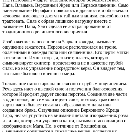
Папа, Владыка, Верховный Жрец или Первосвященник. Само
наименование Иерофант появилось в древности и обозначало
человека, имеющего доступ к тайным знаниям, способного их
трактовать. Сняв с образа лишнюю нагрузку вместе с
названием Папа, Уэйт сделал ее абстрагированной от
традиционного религиозного восприятия.
Изображение, нанесенное на 5 аркан колоды, вызывает
ощущение зажатости. Персонаж расположился на троне,
облаченный в одежды попа или священника. Его черты мягки
в отличие от Императора, а, значит, власть, которую
символизирует скипетр, представлена не в качестве грубой
силы, но как управление посредством веры. Он владеет тем,
что выше бытового внешнего мира.
Толкование пятого аркана не связано с грубым подчинением.
Речь здесь идет о высшей силе и получении благословения,
которое Иерофант дарует своим перстом. Соединяя две части
в одно целое, он символизирует союз, поэтому трактовка
карты часто бывает связана с образованием пары или
созданием брака. Озвучивая описание Верховного Жреца
Таро, нельзя упустить из внимания детали изображения: розы
и лилии, которыми украшена карта, вызывают ассоциацию с
изображением Мага. Но, в отличие от Волшебника,
Священник обращается в символике вещей, исследуя их