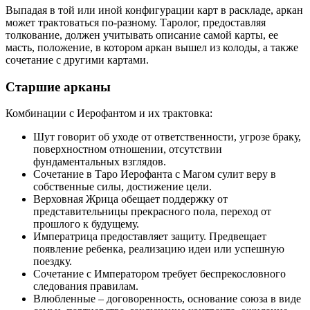
Выпадая в той или иной конфигурации карт в раскладе, аркан
может трактоваться по-разному. Таролог, предоставляя
толкование, должен учитывать описание самой карты, ее
масть, положение, в котором аркан вышел из колоды, а также
сочетание с другими картами.
Старшие арканы
Комбинации с Иерофантом и их трактовка:
Шут говорит об уходе от ответственности, угрозе браку,
поверхностном отношении, отсутствии
фундаментальных взглядов.
Сочетание в Таро Иерофанта с Магом сулит веру в
собственные силы, достижение цели.
Верховная Жрица обещает поддержку от
представительницы прекрасного пола, переход от
прошлого к будущему.
Императрица предоставляет защиту. Предвещает
появление ребенка, реализацию идеи или успешную
поездку.
Сочетание с Императором требует беспрекословного
следования правилам.
Влюбленные – договоренность, основание союза в виде