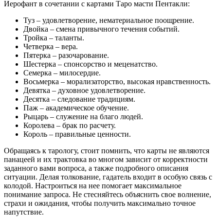
Иерофант в сочетании с картами Таро масти Пентакли:
Туз – удовлетворение, нематериальное поощрение.
Двойка – смена привычного течения событий.
Тройка – таланты.
Четверка – вера.
Пятерка – разочарование.
Шестерка – спонсорство и меценатство.
Семерка – милосердие.
Восьмерка – морализаторство, высокая нравственность.
Девятка – духовное удовлетворение.
Десятка – следование традициям.
Паж – академическое обучение.
Рыцарь – служение на благо людей.
Королева – брак по расчету.
Король – правильные ценности.
Обращаясь к тарологу, стоит помнить, что карты не являются
панацеей и их трактовка во многом зависит от корректности
заданного вами вопроса, а также подробного описания
ситуации. Делая толкование, гадатель входит в особую связь с
колодой. Настроиться на нее помогает максимальное
понимание запроса. Не стесняйтесь объяснить свое волнение,
страхи и ожидания, чтобы получить максимально точное
напутствие.