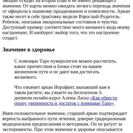
эмоции отходят на второй план и не имеют решающего
значения. От карты можно ожидать легкого перехода значения
от официоза к пышному празднованию и помпезности. Аркан
также несет в себе трактовку модели Взрослый-Родитель-
Ребенок, описывая эмоциональные состояния и чувства.
Доступный пример: соответствие моего внешнего вида моему
настроению. И наоборот: выбор того, что это настроение
создаст.
Значение в здоровье
С помощью Таро нумерологии можно рассчитать,
какие препятствия и блоки стоят на вашем
жизненном пути и не дают вам достигать
желаемого.
Что означает аркан Иерофант, выпавший вам в
таком расчете, вы узнаете на бесплатном 3-
дневном онлайн-курсе Алены Ласка
«Как обрести
опору, уверенность и достаток с помощью Таро»
.
Имея положительное значение, старший аркан подтверждает
верность выбранного пути лечения, доверие традиционным
медицинским предписаниям и методикам. Он не ратует за
эксперименты. При этом значение в здоровье описывается