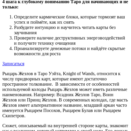
4 шага к глубокому пониманию Таро для начинающих и не
только:
Определите кармические блоки, которые тормозят ваш
успех и поймёте, как их снять
Разбудите интуицию и научитесь читать карты без
заучивания
Проверите наличие деструктивных энерговоздействий
и получите технику очищения
Проанализируете денежные потоки и найдёте скрытые
возможности для роста
Записаться
Рыцарь Жезлов в Таро Уэйта, Knight of Wands, относится к
числу придворных карт, которые имеют достаточно
пространное толкование. В зависимости от особенностей
используемой колоды Рыцарь Жезлов может иметь различные
наименования. Например: Всадник Жезлов Таро, Воин
Жезлов или Принц Жезлов. В современных колодах, где масть
Жезлов имеет альтернативное название, младший аркан часто
именуется Рыцарем Посохов, Рыцарем Булав или Рыцарем
Скипетров.
Сюжет, описываемый на внутренней стороне карты, знакомит
нас с всадником, который устремлен к своей цели. Его лошадь