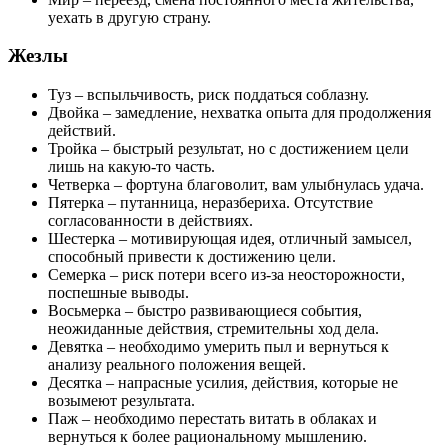
уехать в другую страну.
Жезлы
Туз – вспыльчивость, риск поддаться соблазну.
Двойка – замедление, нехватка опыта для продолжения
действий.
Тройка – быстрый результат, но с достижением цели
лишь на какую-то часть.
Четверка – фортуна благоволит, вам улыбнулась удача.
Пятерка – путанница, неразбериха. Отсутствие
согласованности в действиях.
Шестерка – мотивирующая идея, отличный замысел,
способный привести к достижению цели.
Семерка – риск потери всего из-за неосторожности,
поспешные выводы.
Восьмерка – быстро развивающиеся события,
неожиданные действия, стремительны ход дела.
Девятка – необходимо умерить пыл и вернуться к
анализу реального положения вещей.
Десятка – напрасные усилия, действия, которые не
возымеют результата.
Паж – необходимо перестать витать в облаках и
вернуться к более рациональному мышлению.