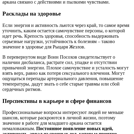
аркана связано с действиями и пылкими чувствами.
Расклады на здоровье
Если энергия и активность льются через край, то самое время
уточнить, каким остается самочувствие персоны, о которой
идет речь. Крепость здоровья, способность выдерживать
серьезные нагрузки, устойчивость к болезням – таково
значение в здоровье для Рыцаря Жезлов.
В перевернутом виде Воин Посохов свидетельствует о
наличии дисбаланса, растрате сил, упадке и отсутствии
привычной энергии. Плохое самочувствие и усталость могут
взять верх, равно как потеря сексуального влечения. Могут
ощущаться перепады артериального давления, повышение
температуры, дадут знать о себе старые травмы или сбой
сердечных ритмов.
Перспективы в карьере и сфере финансов
Профессиональные вопросы интересуют людей не меньше
шансов, которые раскроются в личной жизни, поэтому
значение в работе для младшего аркана остается
немаловажным.
Постоянное появление новых идей,
активность, аврал из срочных дел, которые приятно