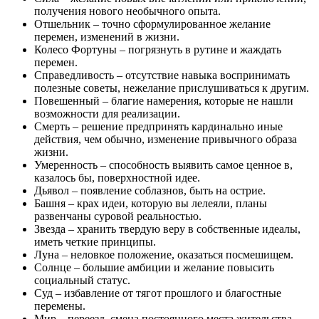
получения нового необычного опыта.
Отшельник – точно сформулированное желание
перемен, изменений в жизни.
Колесо Фортуны – погрязнуть в рутине и жаждать
перемен.
Справедливость – отсутствие навыка воспринимать
полезные советы, нежелание прислушиваться к другим.
Повешенный – благие намерения, которые не нашли
возможности для реализации.
Смерть – решение предпринять кардинально иные
действия, чем обычно, изменение привычного образа
жизни.
Умеренность – способность выявить самое ценное в,
казалось бы, поверхностной идее.
Дьявол – появление соблазнов, быть на острие.
Башня – крах идеи, которую вы лелеяли, планы
развенчаны суровой реальностью.
Звезда – хранить твердую веру в собственные идеалы,
иметь четкие принципы.
Луна – неловкое положение, оказаться посмешищем.
Солнце – большие амбиции и желание повысить
социальный статус.
Суд – избавление от тягот прошлого и благостные
перемены.
Мир – переезд, смена постоянного места жительства,