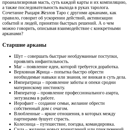
проанализировав масть, суть каждой карты и их компиляцию,
а также последовательность выхода в руках таролога.
Сочетание Рыцаря Жезлов Таро с другими арканами, как
правило, говорит об ускорении действий, активизации
событий и людей, принятии быстрых решений. А о чем
можно говорить, описывая взаимодействие с конкретными
арканами?
Старшие арканы
Шут – совершать быстрые необдуманные поступки,
проявлять инфантильность.
Маг – появление идеи, которой требуется доработка.
Верховная Жрица – попытка быстро обрести
необходимые навыки или знания, не вникая в суть дела.
Императрица – проявление заботы и опеки сродни
материнскому инстинкту.
Император – проявление профессионального азарта,
энтузиазма в работе.
Иерофант – создание семьи, желание обрести
собственный дом с очагом.
Влюбленные – яркие отношения, в которых между
партнерами бушует страсть.
Колесница – путешествие, поездка, командировка.
Сила – желание новых впечатлений или приключений,