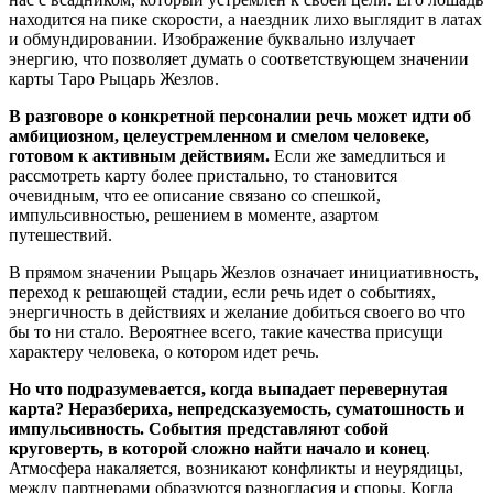
находится на пике скорости, а наездник лихо выглядит в латах
и обмундировании. Изображение буквально излучает
энергию, что позволяет думать о соответствующем значении
карты Таро Рыцарь Жезлов.
В разговоре о конкретной персоналии речь может идти об
амбициозном, целеустремленном и смелом человеке,
готовом к активным действиям.
Если же замедлиться и
рассмотреть карту более пристально, то становится
очевидным, что ее описание связано со спешкой,
импульсивностью, решением в моменте, азартом
путешествий.
В прямом значении Рыцарь Жезлов означает инициативность,
переход к решающей стадии, если речь идет о событиях,
энергичность в действиях и желание добиться своего во что
бы то ни стало. Вероятнее всего, такие качества присущи
характеру человека, о котором идет речь.
Но что подразумевается, когда выпадает перевернутая
карта? Неразбериха, непредсказуемость, суматошность и
импульсивность. События представляют собой
круговерть, в которой сложно найти начало и конец
.
Атмосфера накаляется, возникают конфликты и неурядицы,
между партнерами образуются разногласия и споры. Когда