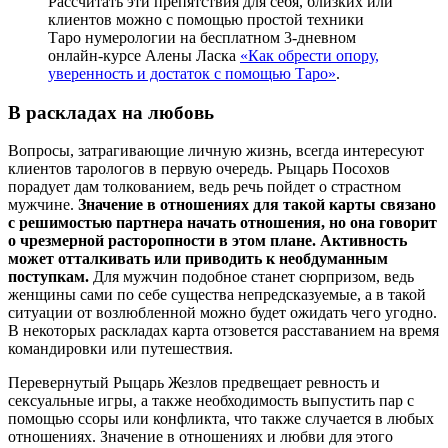
Рассчитать эти препятствия для себя, близких или
клиентов можно с помощью простой техники
Таро нумерологии на бесплатном 3-дневном
онлайн-курсе Алены Ласка
«Как обрести опору,
уверенность и достаток с помощью Таро»
.
В раскладах на любовь
Вопросы, затрагивающие личную жизнь, всегда интересуют
клиентов тарологов в первую очередь. Рыцарь Посохов
порадует дам толкованием, ведь речь пойдет о страстном
мужчине.
Значение в отношениях для такой карты связано
с решимостью партнера начать отношения, но она говорит
о чрезмерной расторопности в этом плане. Активность
может отталкивать или приводить к необдуманным
поступкам.
Для мужчин подобное станет сюрпризом, ведь
женщины сами по себе существа непредсказуемые, а в такой
ситуации от возлюбленной можно будет ожидать чего угодно.
В некоторых раскладах карта отзовется расставанием на время
командировки или путешествия.
Перевернутый Рыцарь Жезлов предвещает ревность и
сексуальные игры, а также необходимость выпустить пар с
помощью ссоры или конфликта, что также случается в любых
отношениях. Значение в отношениях и любви для этого