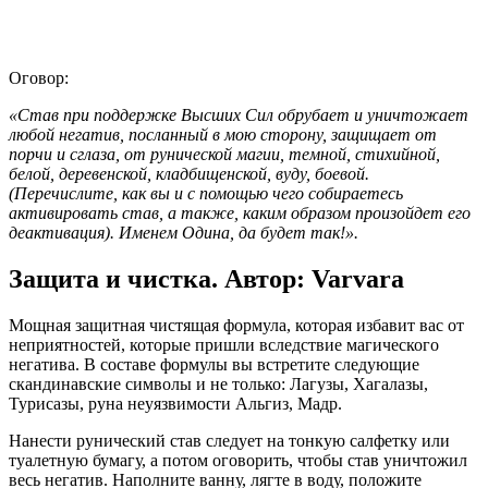
Оговор:
«Став при поддержке Высших Сил обрубает и уничтожает
любой негатив, посланный в мою сторону, защищает
от
порчи и сглаза
,
от рунической магии
, темной, стихийной,
белой, деревенской, кладбищенской, вуду, боевой.
(Перечислите, как вы и с помощью чего собираетесь
активировать став, а также, каким образом произойдет его
деактивация). Именем Одина, да будет так!».
Защита и чистка. Автор: Varvara
Мощная защитная чистящая формула, которая избавит вас от
неприятностей, которые пришли вследствие магического
негатива. В составе формулы вы встретите следующие
скандинавские символы и не только: Лагузы, Хагалазы,
Турисазы, руна неуязвимости Альгиз, Мадр.
Нанести рунический став следует на тонкую салфетку или
туалетную бумагу, а потом оговорить, чтобы став уничтожил
весь негатив. Наполните ванну, лягте в воду, положите