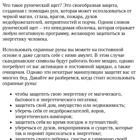
Что такое рунический щит? Это своеобразная защита,
созданная с помощью рун, которая может использоваться от
черной магии, сглаза, врагов, пожара, духов
недоброжелателей, неприятностей и порчи. Одним словом
рунический щит – это невидимая оболочка, которая отражает
любую негативную программу, желающую зацепиться за
энергетику человека.
Использовать охранные руны вы можете на постоянной
основе и даже сделать себе с ними амулет. В этом случае
скандинавские символы будут работать более мощно, однако
потребуют от вас активации и постоянной зарядки, а также
очищения. Однако эти нехитрые манипуляции защитят вас от
многих бед. Давайте же разберемся, когда стоит использовать
охранные руны:
чтобы защитить свою энергетику от магического,
бытового и энергетического негатива;
защитить свой дом, имущество или недвижимость;
уберечь себя от недоброжелателей, воров,
энергетических-вампиров;
защитить себя во время поездок и путешествий;
уберечься от духов, некропривязок и существ, которые
так и норовят присосаться к энергетике;
защитить своего ребенка, счастье и гармонию своей