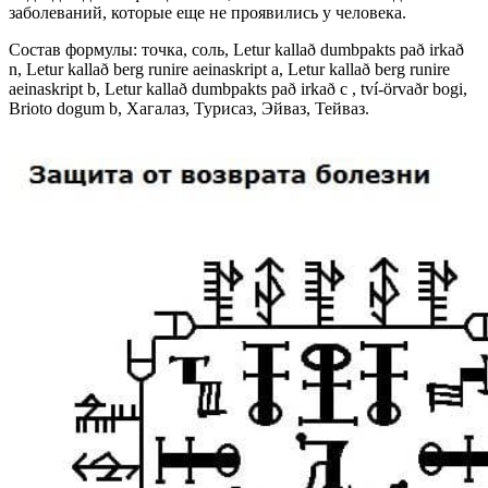
заболеваний, которые еще не проявились у человека.
Состав формулы: точка, соль, Letur kallað dumbpakts pað irkað
n, Letur kallað berg runire aeinaskript a, Letur kallað berg runire
aeinaskript b, Letur kallað dumbpakts pað irkað c , tví-örvaðr bogi,
Brioto dogum b, Хагалаз, Турисаз, Эйваз, Тейваз.