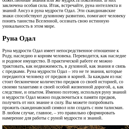
божественные знания или же мудрость поколений. В них
заключена особая сила. Итак, встречайте, руна интеллекта и
знаний Ансуз и руна мудрости Одал. Эти скандинавские
знаки способствуют духовному развитию, помогают человеку
понять таинства Вселенной, осознать свою истинную
уникальность в этом мире.
Руна Одал
Руна мудрости Одал имеет непосредственное отношение к
Роду, наследию и корням человека. Переводится, как наследие
и родовое имущество. В практической работе ее можно
трактовать, как недвижимость, в духовной, как знания и связь
с предками. Руна мудрости Одал – это не те знания, которые
передаются человеку от предков и корней. За каждым из нас
стоит бесконечное количество предков со своей историей, со
своими талантами и своей особой жизненной дорогой, а, как
следствие, и опытом. Именно поэтому, используя руну знаний
и мудрости Одал можно подключиться к памяти предков,
получить от них знание и силу. Вы можете попробовать
прожить скандинавский символ или создать с ним талисман.
В любом случае, главное, – это правильно сформировать
намерение для работы с руной мудрости и знаний.