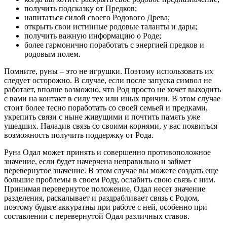
получить подсказку от Предков;
напитаться силой своего Родового Древа;
открыть свои истинные родовые таланты и дары;
получить важную информацию о Роде;
более гармонично поработать с энергией предков и
родовым полем.
Помните, руны – это не игрушки. Поэтому использовать их
следует осторожно. В случае, если после запуска символ не
работает, вполне возможно, что Род просто не хочет выходить
с вами на контакт в силу тех или иных причин. В этом случае
стоит более тесно поработать со своей семьей и предками,
укрепить связи с ныне живущими и почтить память уже
ушедших. Наладив связь со своими корнями, у вас появиться
возможность получить поддержку от Рода.
Руна Одал может принять и совершенно противоположное
значение, если будет начерчена неправильно и займет
перевернутое значение. В этом случае вы можете создать еще
большие проблемы в своем Роду, ослабить свою связь с ним.
Принимая перевернутое положение, Одал несет значение
разделения, раскалывает и раздрабливает связь с Родом,
поэтому будьте аккуратны при работе с ней, особенно при
составлении с перевернутой Одал различных ставов.