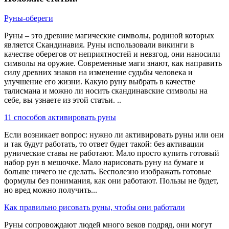
Руны-обереги
Руны – это древние магические символы, родиной которых
является Скандинавия. Руны использовали викинги в
качестве оберегов от неприятностей и невзгод, они наносили
символы на оружие. Современные маги знают, как направить
силу древних знаков на изменение судьбы человека и
улучшение его жизни. Какую руну выбрать в качестве
талисмана и можно ли носить скандинавские символы на
себе, вы узнаете из этой статьи. ..
11 способов активировать руны
Если возникает вопрос: нужно ли активировать руны или они
и так будут работать, то ответ будет такой: без активации
рунические ставы не работают. Мало просто купить готовый
набор рун в мешочке. Мало нарисовать руну на бумаге и
больше ничего не сделать. Бесполезно изображать готовые
формулы без понимания, как они работают. Пользы не будет,
но вред можно получить...
Как правильно рисовать руны, чтобы они работали
Руны сопровождают людей много веков подряд, они могут