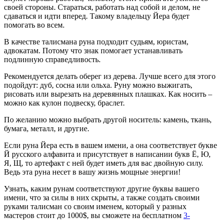
своей стороны. Стараться, работать над собой и делом, не
сдаваться и идти вперед. Такому владельцу Йера будет
помогать во всем.
В качестве талисмана руна подходит судьям, юристам,
адвокатам. Потому что знак помогает устанавливать
подлинную справедливость.
Рекомендуется делать оберег из дерева. Лучше всего для этого
подойдут: дуб, сосна или ольха. Руну можно выжигать,
рисовать или вырезать на деревянных плашках. Как носить –
можно как кулон подвеску, браслет.
По желанию можно выбрать другой носитель: камень, ткань,
бумага, металл, и другие.
Если руна Йера есть в вашем имени, а она соответствует букве
Й русского алфавита и присутствует в написании букв Ё, Ю,
Я, Щ, то артефакт с ней будет иметь для вас двойную силу.
Ведь эта руна несет в вашу жизнь мощные энергии!
Узнать, каким рунам соответствуют другие буквы вашего
имени, что за силы в них скрыты, а также создать своими
руками талисман со своим именем, который у разных
мастеров стоит до 1000$, вы сможете на бесплатном
3-