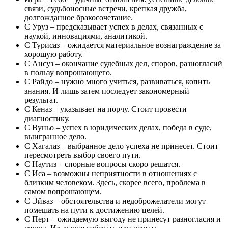
связи, судьбоносные встречи, крепкая дружба,
долгожданное бракосочетание.
С Уруз – предсказывает успех в делах, связанных с
наукой, инновациями, аналитикой.
С Турисаз – ожидается материальное вознаграждение за
хорошую работу.
С Ансуз – окончание судебных дел, споров, разногласий
в пользу вопрошающего.
С Райдо – нужно много учиться, развиваться, копить
знания. И лишь затем последует закономерный
результат.
С Кеназ – указывает на порчу. Стоит провести
диагностику.
С Вуньо – успех в юридических делах, победа в суде,
выигранное дело.
С Хагалаз – выбранное дело успеха не принесет. Стоит
пересмотреть выбор своего пути.
С Наутиз – спорные вопросы скоро решатся.
С Иса – возможны неприятности в отношениях с
близким человеком. Здесь, скорее всего, проблема в
самом вопрошающем.
С Эйваз – обстоятельства и недоброжелатели могут
помешать на пути к достижению целей.
С Перт – ожидаемую выгоду не принесут разногласия и