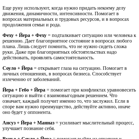
Еще руну используют, когда нужно придать некоему делу
движения, динамичности, интенсивности. Помогает в
вопросах материальных и трудовых ресурсов, и в вопросах
продолжения семьи и рода.
Феху + Йера + Феху
= подталкивает ситуацию или человека к
решению. Дает благоприятное состояние в вопросах любого
плана. Лишь следует помнить, что не нужно сидеть сложа
руки. Даже при благоприятных обстоятельствах надо
действовать, проявлять самостоятельность.
Соуло + Йера
= открывает глаза на ситуацию. Помогает в
личных отношениях, в вопросах бизнеса. Способствует
излечению от заболеваний.
Йера + Гебо + Йера
= помогает при конфликтах уравновесить
ситуацию и выйти с взаимовыгодным решением. Что
означает, каждый получит именно то, что заслужил. Если в
споре вам нужно преимущество, действуйте активно, иначе
оно будет у оппонента.
Ансуз + Йера + Манназ
= усиливает мыслительный процесс,
улучшает познание себя.
Вуньо + Соуло + Йера
= помогает выйти из отчаяния и