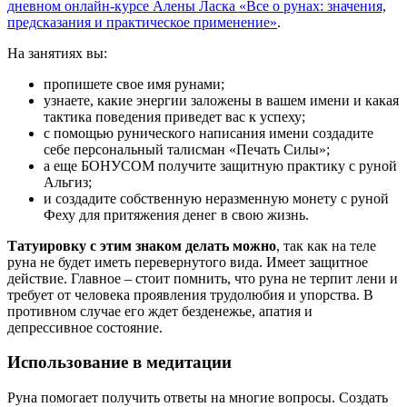
дневном онлайн-курсе Алены Ласка «Все о рунах: значения,
предсказания и практическое применение»
.
На занятиях вы:
пропишете свое имя рунами;
узнаете, какие энергии заложены в вашем имени и какая
тактика поведения приведет вас к успеху;
с помощью рунического написания имени создадите
себе персональный талисман «Печать Силы»;
а еще БОНУСОМ получите защитную практику с руной
Альгиз;
и создадите собственную неразменную монету с руной
Феху для притяжения денег в свою жизнь.
Татуировку с этим знаком делать можно
, так как на теле
руна не будет иметь перевернутого вида. Имеет защитное
действие. Главное – стоит помнить, что руна не терпит лени и
требует от человека проявления трудолюбия и упорства. В
противном случае его ждет безденежье, апатия и
депрессивное состояние.
Использование в медитации
Руна помогает получить ответы на многие вопросы. Создать