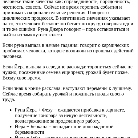
человеке такие качества как: справедливость, порядочность,
честность, совесть. Сейчас не время торопить события и
принимать скоропалительные решения. Говорит о
циклических процессах. В негативных значениях указывает
на то, что человек бесконечно бегает по кругу, совершая одни
и те же ошибки. Руна Джера говорит – пора остановиться и
выйти из замкнутого колеса.
Если руна выпала в начале гадания: говорит о кармических
проблемах человека, которые возникли из прошлых действий
человека.
Если Йера выпала в середине расклада: торопиться сейчас не
нужно, посаженные семена еще зреют, урожай будет позже.
Всему свое время.
Если знак в конце расклада: наступают перемены к лучшему.
Сейчас время собирать урожай и пожинать плоды своего
труда.
Руна Йера + Феху = ожидается прибавка к зарплате,
получение гонорара за некую деятельность,
вознаграждение за проделанную работу.
Йера + Беркана = выпадает при долгожданной
беременности.
Йера + Гебо = удачные отношения: успешные деловые