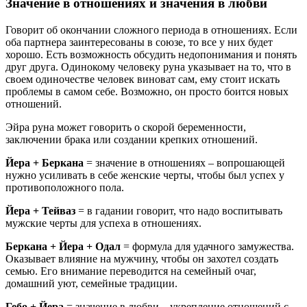
Значение в отношениях и значения в любви
Говорит об окончании сложного периода в отношениях. Если
оба партнера заинтересованы в союзе, то все у них будет
хорошо. Есть возможность обсудить недопонимания и понять
друг друга. Одинокому человеку руна указывает на то, что в
своем одиночестве человек виноват сам, ему стоит искать
проблемы в самом себе. Возможно, он просто боится новых
отношений.
Эйра руна может говорить о скорой беременности,
заключении брака или создании крепких отношений.
Йера + Беркана
= значение в отношениях – вопрошающей
нужно усиливать в себе женские черты, чтобы был успех у
противоположного пола.
Йера + Тейваз
= в гадании говорит, что надо воспитывать
мужские черты для успеха в отношениях.
Беркана + Йера + Одал
= формула для удачного замужества.
Оказывает влияние на мужчину, чтобы он захотел создать
семью. Его внимание переводится на семейный очаг,
домашний уют, семейные традиции.
Гебо + Йера
= значение в любви – укрепление отношений с