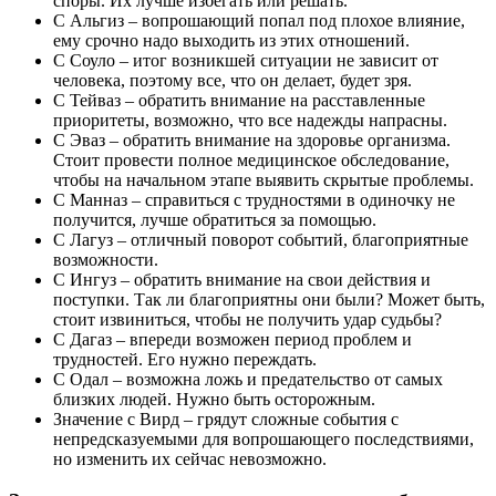
споры. Их лучше избегать или решать.
С Альгиз – вопрошающий попал под плохое влияние,
ему срочно надо выходить из этих отношений.
С Соуло – итог возникшей ситуации не зависит от
человека, поэтому все, что он делает, будет зря.
С Тейваз – обратить внимание на расставленные
приоритеты, возможно, что все надежды напрасны.
С Эваз – обратить внимание на здоровье организма.
Стоит провести полное медицинское обследование,
чтобы на начальном этапе выявить скрытые проблемы.
С Манназ – справиться с трудностями в одиночку не
получится, лучше обратиться за помощью.
С Лагуз – отличный поворот событий, благоприятные
возможности.
С Ингуз – обратить внимание на свои действия и
поступки. Так ли благоприятны они были? Может быть,
стоит извиниться, чтобы не получить удар судьбы?
С Дагаз – впереди возможен период проблем и
трудностей. Его нужно переждать.
С Одал – возможна ложь и предательство от самых
близких людей. Нужно быть осторожным.
Значение с Вирд – грядут сложные события с
непредсказуемыми для вопрошающего последствиями,
но изменить их сейчас невозможно.