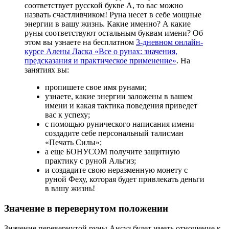
соответствует русской букве А, то вас можно
назвать счастливчиком! Руна несет в себе мощные
энергии в вашу жизнь. Какие именно? А какие
руны соответствуют остальным буквам имени? Об
этом вы узнаете на бесплатном
3-дневном онлайн-
курсе Алены Ласка «Все о рунах: значения,
предсказания и практическое применение»
. На
занятиях вы:
пропишете свое имя рунами;
узнаете, какие энергии заложены в вашем
имени и какая тактика поведения приведет
вас к успеху;
с помощью рунического написания имени
создадите себе персональный талисман
«Печать Силы»;
а еще БОНУСОМ получите защитную
практику с руной Альгиз;
и создадите свою неразменную монету с
руной Феху, которая будет привлекать деньги
в вашу жизнь!
Значение в перевернутом положении
Значение перевернутой руны Ансуз будет иметь отношение к