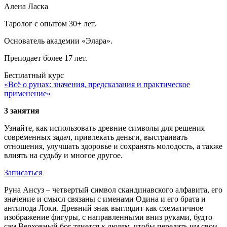
Алена Ласка
Таролог с опытом 30+ лет.
Основатель академии «Элара».
Преподает более 17 лет.
Бесплатный курс
«Всё о рунах: значения, предсказания и практическое
применение»
3 занятия
Узнайте, как использовать древние символы для решения
современных задач, привлекать деньги, выстраивать
отношения, улучшать здоровье и сохранять молодость, а также
влиять на судьбу и многое другое.
Записаться
Руна Ансуз – четвертый символ скандинавского алфавита, его
значение и смысл связаны с именами Одина и его брата и
антипода Локи. Древний знак выглядит как схематичное
изображение фигуры, с направленными вниз руками, будто
сам Верховный бог тянется к людям, чтобы передать им свои