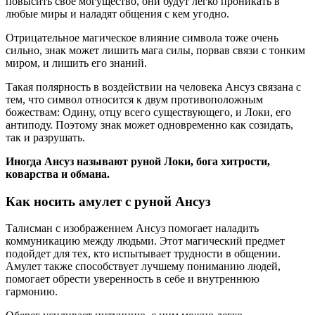
повысить свое могущество, они будут легко проникать в
любые миры и наладят общения с кем угодно.
Отрицательное магическое влияние символа тоже очень
сильно, знак может лишить мага силы, порвав связи с тонким
миром, и лишить его знаний.
Такая полярность в воздействии на человека Ансуз связана с
тем, что символ относится к двум противоположным
божествам: Одину, отцу всего существующего, и Локи, его
антиподу. Поэтому знак может одновременно как созидать,
так и разрушать.
Иногда
Ансуз
называют
руной Локи
, бога хитрости,
коварства и обмана.
Как носить амулет с руной Ансуз
Талисман с изображением Ансуз помогает наладить
коммуникацию между людьми. Этот магический предмет
подойдет для тех, кто испытывает трудности в общении.
Амулет также способствует лучшему пониманию людей,
помогает обрести уверенность в себе и внутреннюю
гармонию.