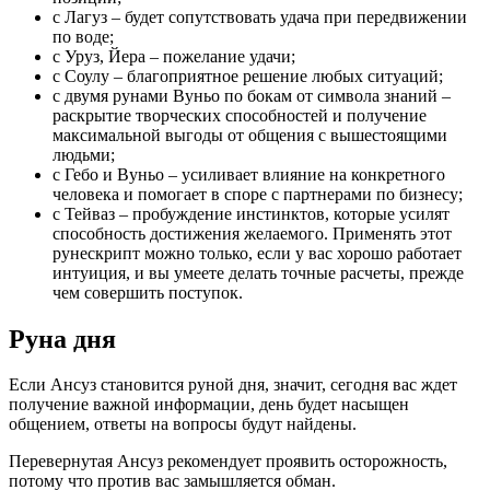
с Лагуз – будет сопутствовать удача при передвижении
по воде;
с Уруз, Йера – пожелание удачи;
с Соулу – благоприятное решение любых ситуаций;
с двумя рунами Вуньо по бокам от символа знаний –
раскрытие творческих способностей и получение
максимальной выгоды от общения с вышестоящими
людьми;
с Гебо и Вуньо – усиливает влияние на конкретного
человека и помогает в споре с партнерами по бизнесу;
с Тейваз – пробуждение инстинктов, которые усилят
способность достижения желаемого. Применять этот
рунескрипт можно только, если у вас хорошо работает
интуиция, и вы умеете делать точные расчеты, прежде
чем совершить поступок.
Руна дня
Если Ансуз становится руной дня, значит, сегодня вас ждет
получение важной информации, день будет насыщен
общением, ответы на вопросы будут найдены.
Перевернутая Ансуз рекомендует проявить осторожность,
потому что против вас замышляется обман.