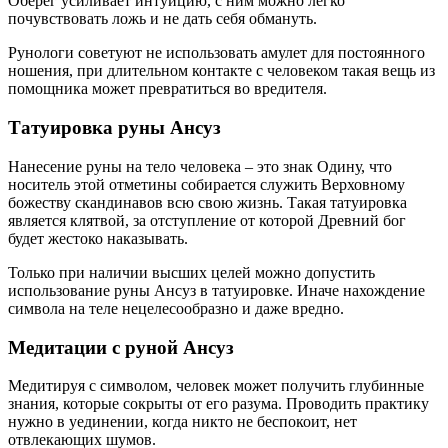
Оберег усиливает интуицию, с ним можно легко
почувствовать ложь и не дать себя обмануть.
Рунологи советуют не использовать амулет для постоянного
ношения, при длительном контакте с человеком такая вещь из
помощника может превратиться во вредителя.
Татуировка руны Ансуз
Нанесение руны на тело человека – это знак Одину, что
носитель этой отметины собирается служить Верховному
божеству скандинавов всю свою жизнь. Такая татуировка
является клятвой, за отступление от которой Древний бог
будет жестоко наказывать.
Только при наличии высших целей можно допустить
использование руны Ансуз в татуировке. Иначе нахождение
символа на теле нецелесообразно и даже вредно.
Медитации с руной Ансуз
Медитируя с символом, человек может получить глубинные
знания, которые сокрыты от его разума. Проводить практику
нужно в уединении, когда никто не беспокоит, нет
отвлекающих шумов.