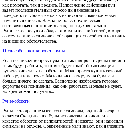
как помогать, так и вредить. Направление действиям рун
задает последовательный способ их нанесения на
поверхности. Любая мелочь в написании символов может
изменить их посыл. Важна не только техническая
составляющая написание знаков, но и духовная часть.
Рунические рисунки обладают внушительной силой, в мире
совсем не много символов, обладающих способностью влиять
на внешние обстоятельства. ..
11 способов активировать руны
Если возникает вопрос: нужно ли активировать руны или они
и так будут работать, то ответ будет такой: без активации
рунические ставы не работают. Мало просто купить готовый
набор рун в мешочке. Мало нарисовать руну на бумаге и
больше ничего не сделать. Бесполезно изображать готовые
формулы без понимания, как они работают. Пользы не будет,
но вред можно получить...
Руны-обереги
Руны – это древние магические символы, родиной которых
является Скандинавия. Руны использовали викинги в
качестве оберегов от неприятностей и невзгод, они наносили
символы на оружие. Современные маги знают, как направить