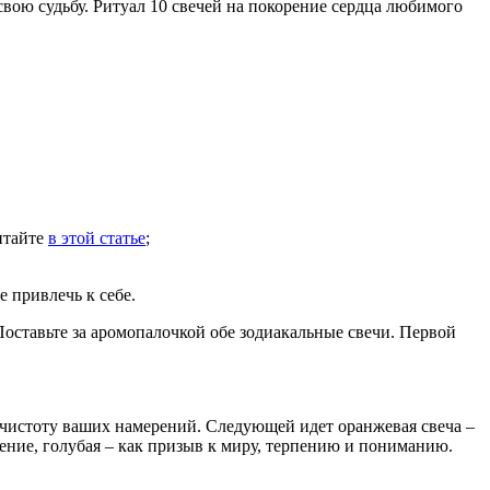
 свою судьбу. Ритуал 10 свечей на покорение сердца любимого
итайте
в этой статье
;
е привлечь к себе.
оставьте за аромопалочкой обе зодиакальные свечи. Первой
ь чистоту ваших намерений. Следующей идет оранжевая свеча –
ление, голубая – как призыв к миру, терпению и пониманию.