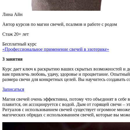
Лина Айн
Автор курсов по магии свечей, псалмов и работе с родом
Стаж 20+ лет
Бесплатный курс
«Профессиональное применение свечей в эзотерике»
3 занятия
Курс дает ключ к раскрытию ваших скрытых возможностей и до
вам привлечь любовь, удачу, здоровье и процветание. Опытный
размера свечи для конкретных целей. Вы научитесь создавать 
Записаться
Магия свечей очень эффективна, потому что объединят в себе 
плавится, он ассоциируется с водой. Дым от горящей свечи – э
Ритуалов с использованием свечей существует огромное множес
магических обрядах с использованием свечей, которые вы мож