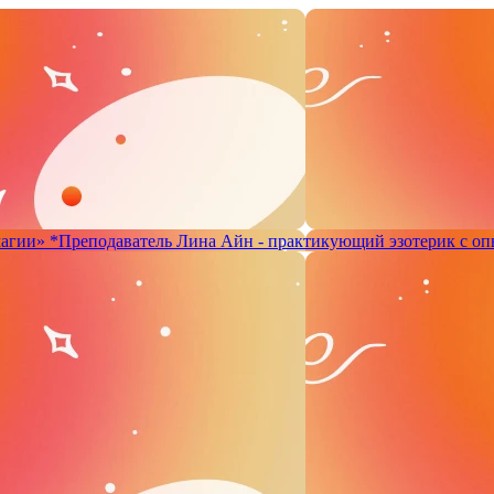
магии»
*Преподаватель Лина Айн - практикующий эзотерик с оп