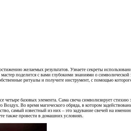
стижению желаемых результатов. Узнаете секреты использования
 мастер поделится с вами глубокими знаниями о символической 
собственные ритуалы и получите инструмент, с помощью которого
все четыре базовых элемента. Сама свеча символизирует стихию 
то Воздух. Во время магического обряда, в котором задействова
тво, самый известный из них – это задувание свечей на именинн
ете также провести в домашних условиях.