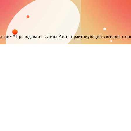
магии»
*Преподаватель Лина Айн - практикующий эзотерик с оп