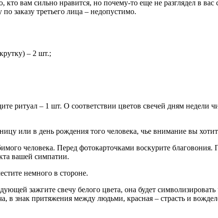
, кто вам сильно нравится, но почему-то еще не разглядел в вас
у по заказу третьего лица – недопустимо.
рутку) – 2 шт.;
ите ритуал – 1 шт. О соответствии цветов свечей дням недели ч
ницу или в день рождения того человека, чье внимание вы хотит
мого человека. Перед фотокарточками воскурите благовония. П
екта вашей симпатии.
естите немного в стороне.
едующей зажгите свечу белого цвета, она будет символизироват
ча, в знак притяжения между людьми, красная – страсть и вожде
.