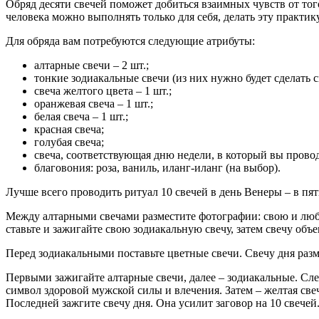
Обряд десяти свечей поможет добиться взаимных чувств от того
человека можно выполнять только для себя, делать эту практик
Для обряда вам потребуются следующие атрибуты:
алтарные свечи – 2 шт.;
тонкие зодиакальные свечи (из них нужно будет сделать ск
свеча желтого цвета – 1 шт.;
оранжевая свеча – 1 шт.;
белая свеча – 1 шт.;
красная свеча;
голубая свеча;
свеча, соответствующая дню недели, в который вы провод
благовония: роза, ваниль, иланг-иланг (на выбор).
Лучше всего проводить ритуал 10 свечей в день Венеры – в пят
Между алтарными свечами разместите фотографии: свою и люби
ставьте и зажигайте свою зодиакальную свечу, затем свечу объ
Перед зодиакальными поставьте цветные свечи. Свечу дня разм
Первыми зажигайте алтарные свечи, далее – зодиакальные. Сл
символ здоровой мужской силы и влечения. Затем – желтая све
Последней зажгите свечу дня. Она усилит заговор на 10 свечей