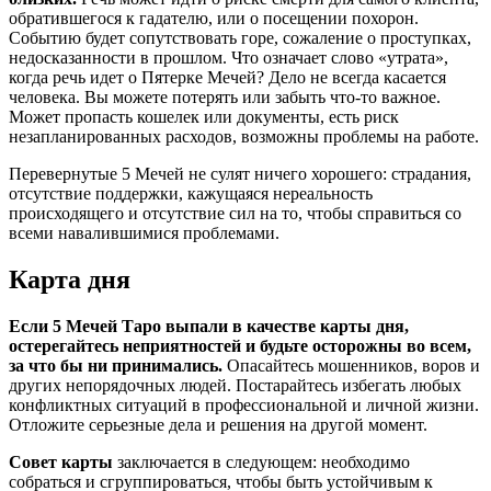
обратившегося к гадателю, или о посещении похорон.
Событию будет сопутствовать горе, сожаление о проступках,
недосказанности в прошлом. Что означает слово «утрата»,
когда речь идет о Пятерке Мечей? Дело не всегда касается
человека. Вы можете потерять или забыть что-то важное.
Может пропасть кошелек или документы, есть риск
незапланированных расходов, возможны проблемы на работе.
Перевернутые 5 Мечей не сулят ничего хорошего: страдания,
отсутствие поддержки, кажущаяся нереальность
происходящего и отсутствие сил на то, чтобы справиться со
всеми навалившимися проблемами.
Карта дня
Если
5 Мечей Таро
выпали в качестве
карты дня
,
остерегайтесь неприятностей и будьте осторожны во всем,
за что бы ни принимались.
Опасайтесь мошенников, воров и
других непорядочных людей. Постарайтесь избегать любых
конфликтных ситуаций в профессиональной и личной жизни.
Отложите серьезные дела и решения на другой момент.
Совет карты
заключается в следующем: необходимо
собраться и сгруппироваться, чтобы быть устойчивым к