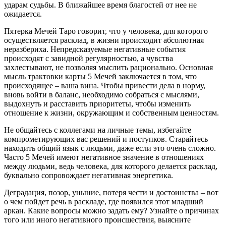
ударам судьбы. В ближайшее время благостей от нее не
ожидается.
Пятерка Мечей Таро говорит, что у человека, для которого
осуществляется расклад, в жизни происходит абсолютная
неразбериха. Непредсказуемые негативные события
происходят с завидной регулярностью, а чувства
захлестывают, не позволяя мыслить рационально. Основная
мысль трактовки карты 5 Мечей заключается в том, что
происходящее – ваша вина. Чтобы привести дела в норму,
вновь войти в баланс, необходимо собраться с мыслями,
выдохнуть и расставить приоритеты, чтобы изменить
отношение к жизни, окружающим и собственным ценностям.
Не общайтесь с коллегами на личные темы, избегайте
компрометирующих вас решений и поступков. Старайтесь
находить общий язык с людьми, даже если это очень сложно.
Часто 5 Мечей имеют негативное значение в отношениях
между людьми, ведь человека, для которого делается расклад,
буквально сопровождает негативная энергетика.
Деградация, позор, уныние, потеря чести и достоинства – вот
о чем пойдет речь в раскладе, где появился этот младший
аркан. Какие вопросы можно задать ему? Узнайте о причинах
того или иного негативного происшествия, выясните