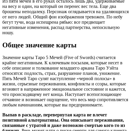
Из пяти мечей в его руках осталось лишь два, удерживаемые
на весу и один, на который он перенес вес тела. Еще два
брошены неподалеку. Персонаж оглядывается на удаляющихся
от него людей. Общий фон изображения тревожен. По небу
бегут тучи, вода испещрена рябью: все предвещает
негативные изменения, распад партнерства, непосильную
ношу.
Общее значение карты
Значение карты Таро 5 Мечей (Five of Swords) считается
крайне негативным. К ключевым посылам, которые несет в
себе описание и толкование младшего аркана Таро Уэйта
относятся: подлость, страх, разрушение планов, унижение.
Пять Мечей Таро сулят наступление «черной полосы» в
жизни, серьезные переживания, конфликты и ссоры, которые
вгоняют в напряженное эмоциональное состояние и кажется,
что происходящему нет конца. Наступает всепоглощающее
отчаяние и возникает ощущение, что весь мир сопротивляется
любым начинаниям, которые вы предпринимаете.
Выпав в раскладе,
перевернутая карта
не влечет
позитивной альтернативы. Она описывает переживания,
связанные с утратой и даже возможно смертью кого-то из
близких.
Речь может идти о риске смерти для самого клиента,