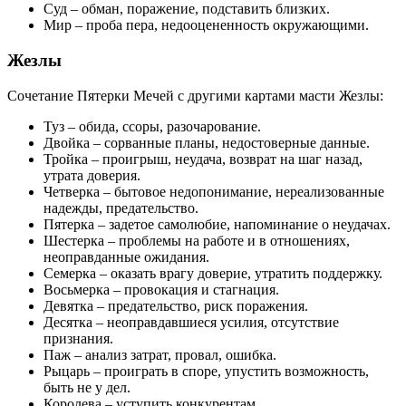
Суд – обман, поражение, подставить близких.
Мир – проба пера, недооцененность окружающими.
Жезлы
Сочетание Пятерки Мечей с другими картами масти Жезлы:
Туз – обида, ссоры, разочарование.
Двойка – сорванные планы, недостоверные данные.
Тройка – проигрыш, неудача, возврат на шаг назад,
утрата доверия.
Четверка – бытовое недопонимание, нереализованные
надежды, предательство.
Пятерка – задетое самолюбие, напоминание о неудачах.
Шестерка – проблемы на работе и в отношениях,
неоправданные ожидания.
Семерка – оказать врагу доверие, утратить поддержку.
Восьмерка – провокация и стагнация.
Девятка – предательство, риск поражения.
Десятка – неоправдавшиеся усилия, отсутствие
признания.
Паж – анализ затрат, провал, ошибка.
Рыцарь – проиграть в споре, упустить возможность,
быть не у дел.
Королева – уступить конкурентам.