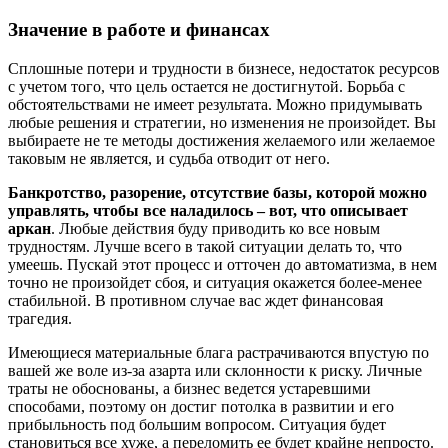
Значение в работе и финансах
Сплошные потери и трудности в бизнесе, недостаток ресурсов
с учетом того, что цель остается не достигнутой. Борьба с
обстоятельствами не имеет результата. Можно придумывать
любые решения и стратегии, но изменения не произойдет. Вы
выбираете не те методы достижения желаемого или желаемое
таковым не является, и судьба отводит от него.
Банкротство, разорение, отсутствие базы, которой можно
управлять, чтобы все наладилось – вот, что описывает
аркан
. Любые действия буду приводить ко все новым
трудностям. Лучше всего в такой ситуации делать то, что
умеешь. Пускай этот процесс и отточен до автоматизма, в нем
точно не произойдет сбоя, и ситуация окажется более-менее
стабильной. В противном случае вас ждет финансовая
трагедия.
Имеющиеся материальные блага растрачиваются впустую по
вашей же воле из-за азарта или склонности к риску. Личные
траты не обоснованы, а бизнес ведется устаревшими
способами, поэтому он достиг потолка в развитии и его
прибыльность под большим вопросом. Ситуация будет
становиться все хуже, а переломить ее будет крайне непросто.