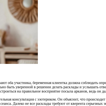
вают оба участника, беременная клиентка должна соблюдать опре
ьно быть уверенной в решении делать расклады и услышать отве
троиться на правильное восприятие посыла арканов, ведь он да
льная консультация с эзотериком. Он объяснит, что происходит 
еанса. Далеко не все расклады требуют от кверента серьезных э