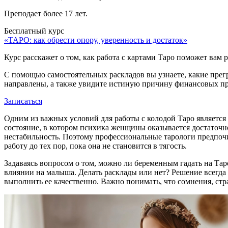
Преподает более 17 лет.
Бесплатный курс
«ТАРО: как обрести опору, уверенность и достаток»
Курс расскажет о том, как работа с картами Таро поможет вам
С помощью самостоятельных раскладов вы узнаете, какие прег
направлены, а также увидите истиную причину финансовых про
Записаться
Одним из важных условий для работы с колодой Таро является 
состояние, в котором психика женщины оказывается достаточ
нестабильность. Поэтому профессиональные тарологи предпочи
работу до тех пор, пока она не становится в тягость.
Задаваясь вопросом о том, можно ли беременным гадать на Таро
влиянии на малыша. Делать расклады или нет? Решение всегда о
выполнить ее качественно. Важно понимать, что сомнения, стр