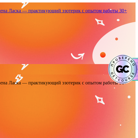
енa Ласка — практикующий эзотерик с опытом работы 30+
енa Ласка — практикующий эзотерик с опытом работы 30+