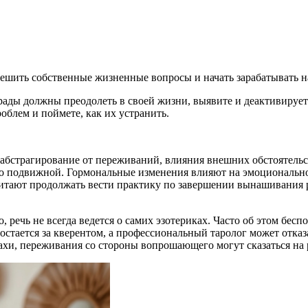
 решить собственные жизненные вопросы и начать зарабатывать н
рады должны преодолеть в своей жизни, выявите и деактивируе
блем и поймете, как их устранить.
абстрагирование от переживаний, влияния внешних обстоятельст
но подвижной. Гормональные изменения влияют на эмоциональн
тают продолжать вести практику по завершении вынашивания ре
, речь не всегда ведется о самих эзотериках. Часто об этом бе
стается за кверентом, а профессиональный таролог может отказа
ахи, переживания со стороны вопрошающего могут сказаться на р