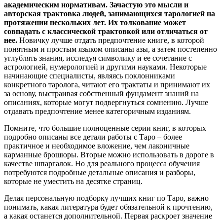
академическим нормативам. Зачастую это мысли и
авторская трактовка людей, занимающихся тарологией на
протяжении нескольких лет. Их толкование может
совпадать с классической трактовкой или отличаться от
нее.
Новичку лучше отдать предпочтение книге, в которой
понятным и простым языком описаны азы, а затем постепенно
углублять знания, исследуя символику и ее сочетание с
астрологией, нумерологией и другими науками. Некоторые
начинающие специалисты, являясь поклонниками
конкретного таролога, читают его трактаты и принимают их
за основу, выстраивая собственный фундамент знаний на
описаниях, которые могут подвергнуться сомнению. Лучше
отдавать предпочтение менее категоричным изданиям.
Помните, что большие полноценные серии книг, в которых
подробно описаны все детали работы с Таро – более
практичное и необходимое вложение, чем лаконичные
карманные брошюры. Вторые можно использовать в дороге в
качестве шпаргалок. Но для реального процесса обучения
потребуются подробные детальные описания и разборы,
которые не уместить на десятке страниц.
Делая персональную подборку лучших книг по Таро, важно
понимать, какая литература будет обязательной к прочтению,
а какая останется дополнительной. Первая раскроет значение