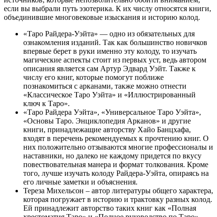
если вы выбрали путь эзотерика. К их числу относятся книги,
объединившие многовековые изыскания и историю колод.
«Таро Райдера-Уэйта» — одно из обязательных для
ознакомления изданий. Так как большинство новичков
впервые берет в руки именно эту колоду, то изучать
магические аспекты стоит из первых уст, ведь автором
описания является сам Артур Эдвард Уэйт. Также к
числу его книг, которые помогут поближе
познакомиться с арканами, также можно отнести
«Классическое Таро Уэйта» и «Иллюстрированный
ключ к Таро».
«Таро Райдера Уэйта», «Универсальное Таро Уэйта»,
«Основы Таро. Энциклопедия Арканов» и другие
книги, принадлежащие авторству Хайо Банцхафа,
входят в перечень рекомендуемых к прочтению книг. О
них положительно отзываются многие профессионалы и
наставники, но далеко не каждому придется по вкусу
повествовательная манера и формат толкования. Кроме
того, лучше изучать колоду Райдера-Уэйта, опираясь на
его личные заметки и объяснения.
Тереза Михельсон – автор литературы общего характера,
которая погружает в историю и трактовку разных колод.
Ей принадлежит авторство таких книг как «Полная
хрестоматия Таро» и «Полное руководство по Таро».