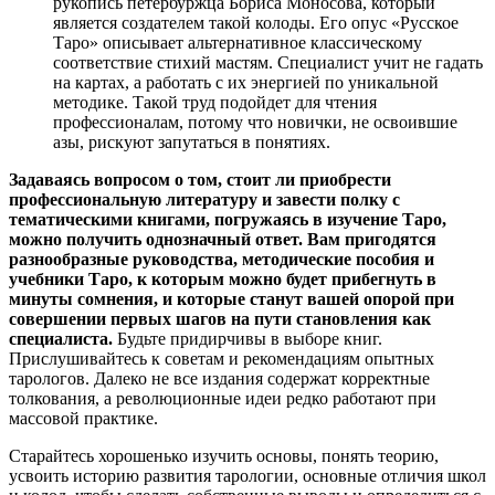
рукопись петербуржца Бориса Моносова, который
является создателем такой колоды. Его опус «Русское
Таро» описывает альтернативное классическому
соответствие стихий мастям. Специалист учит не гадать
на картах, а работать с их энергией по уникальной
методике. Такой труд подойдет для чтения
профессионалам, потому что новички, не освоившие
азы, рискуют запутаться в понятиях.
Задаваясь вопросом о том, стоит ли приобрести
профессиональную литературу и завести полку с
тематическими книгами, погружаясь в изучение Таро,
можно получить однозначный ответ. Вам пригодятся
разнообразные руководства, методические пособия и
учебники Таро, к которым можно будет прибегнуть в
минуты сомнения, и которые станут вашей опорой при
совершении первых шагов на пути становления как
специалиста.
Будьте придирчивы в выборе книг.
Прислушивайтесь к советам и рекомендациям опытных
тарологов. Далеко не все издания содержат корректные
толкования, а революционные идеи редко работают при
массовой практике.
Старайтесь хорошенько изучить основы, понять теорию,
усвоить историю развития тарологии, основные отличия школ