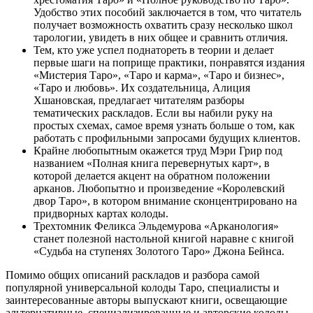
Удобство этих пособий заключается в том, что читатель
получает возможность охватить сразу несколько школ
тарологии, увидеть в них общее и сравнить отличия.
Тем, кто уже успел поднатореть в теории и делает
первые шаги на поприще практики, понравятся издания
«Мистерия Таро», «Таро и карма», «Таро и бизнес»,
«Таро и любовь». Их создательница, Алиция
Хшановская, предлагает читателям разборы
тематических раскладов. Если вы набили руку на
простых схемах, самое время узнать больше о том, как
работать с профильными запросами будущих клиентов.
Крайне любопытным окажется труд Мэри Грир под
названием «Полная книга перевернутых карт», в
которой делается акцент на обратном положении
арканов. Любопытно и произведение «Королевский
двор Таро», в котором внимание сконцентрировано на
придворных картах колоды.
Трехтомник Феликса Эльдемурова «Арканология»
станет полезной настольной книгой наравне с книгой
«Судьба на ступенях Золотого Таро» Джона Бейнса.
Помимо общих описаний раскладов и разбора самой
популярной универсальной колоды Таро, специалисты и
заинтересованные авторы выпускают книги, освещающие
альтернативные, специализированные и авторские колоды.