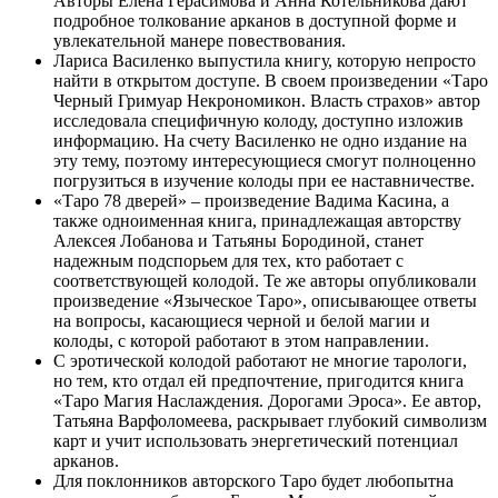
Авторы Елена Герасимова и Анна Котельникова дают
подробное толкование арканов в доступной форме и
увлекательной манере повествования.
Лариса Василенко выпустила книгу, которую непросто
найти в открытом доступе. В своем произведении «Таро
Черный Гримуар Некрономикон. Власть страхов» автор
исследовала специфичную колоду, доступно изложив
информацию. На счету Василенко не одно издание на
эту тему, поэтому интересующиеся смогут полноценно
погрузиться в изучение колоды при ее наставничестве.
«Таро 78 дверей» – произведение Вадима Касина, а
также одноименная книга, принадлежащая авторству
Алексея Лобанова и Татьяны Бородиной, станет
надежным подспорьем для тех, кто работает с
соответствующей колодой. Те же авторы опубликовали
произведение «Языческое Таро», описывающее ответы
на вопросы, касающиеся черной и белой магии и
колоды, с которой работают в этом направлении.
С эротической колодой работают не многие тарологи,
но тем, кто отдал ей предпочтение, пригодится книга
«Таро Магия Наслаждения. Дорогами Эроса». Ее автор,
Татьяна Варфоломеева, раскрывает глубокий символизм
карт и учит использовать энергетический потенциал
арканов.
Для поклонников авторского Таро будет любопытна