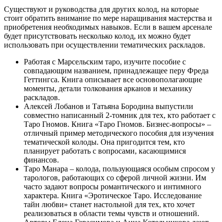
Существуют и руководства для других колод, на которые
стоит обратить внимание по мере наращивания мастерства и
приобретения необходимых навыков. Если в вашем арсенале
будет присутствовать несколько колод, их можно будет
использовать при осуществлении тематических раскладов.
Работая с Марсельским таро, изучите пособие с
совпадающим названием, принадлежащее перу Фреда
Геттингса. Книга описывает все основополагающие
моменты, детали толкования арканов и механику
раскладов.
Алексей Лобанов и Татьяна Бородина выпустили
совместно написанный 2-томник для тех, кто работает с
Таро Гномов. Книга «Таро Гномов. Бизнес-вопросы» –
отличный пример методического пособия для изучения
тематической колоды. Она пригодится тем, кто
планирует работать с вопросами, касающимися
финансов.
Таро Манара – колода, пользующаяся особым спросом у
тарологов, работающих со сферой личной жизни. Им
часто задают вопросы романтического и интимного
характера. Книга «Эротическое Таро. Исследование
тайн любви» станет настольной для тех, кто хочет
реализоваться в области темы чувств и отношений.