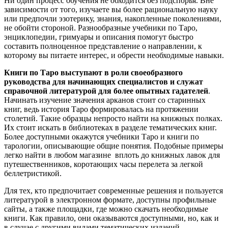
Ни один процесс обучения не обходится без подспорья. Вне
зависимости от того, изучаете вы более рациональную науку
или предпочли эзотерику, знания, накопленные поколениями,
не обойти стороной. Разнообразные учебники по Таро,
энциклопедии, гримуары и описания помогут быстро
составить полноценное представление о направлении, к
которому вы питаете интерес, и обрести необходимые навыки.
Книги по Таро
выступают в роли своеобразного
руководства для начинающих специалистов и служат
справочной литературой для более опытных гадателей
.
Начинать изучение значения арканов стоит со старинных
книг, ведь история Таро формировалась на протяжении
столетий. Такие образцы непросто найти на книжных полках.
Их стоит искать в библиотеках в разделе тематических книг.
Более доступными окажутся учебники Таро и книги по
тарологии, описывающие общие понятия. Подобные примеры
легко найти в любом магазине вплоть до книжных лавок для
путешественников, коротающих часы перелета за легкой
беллетристикой.
Для тех, кто предпочитает современные решения и пользуется
литературой в электронном формате, доступны профильные
сайты, а также площадки, где можно скачать необходимые
книги. Как правило, они оказываются доступными, но, как и
в случае с другими видами тематических изданий,