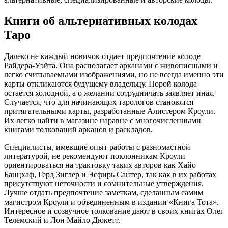
Книги об альтернативных колодах
Таро
Далеко не каждый новичок отдает предпочтение колоде
Райдера-Уэйта. Она располагает арканами с живописными и
легко считываемыми изображениями, но не всегда именно эти
карты откликаются будущему владельцу. Порой колода
остается холодной, а о желании сотрудничать заявляет иная.
Случается, что для начинающих тарологов становятся
притягательными карты, разработанные Алистером Кроули.
Их легко найти в магазине наравне с многочисленными
книгами толкований арканов и раскладов.
Специалисты, имевшие опыт работы с разномастной
литературой, не рекомендуют поклонникам Кроули
ориентироваться на трактовку таких авторов как Хайо
Банцхаф, Герд Зиглер и Эсфирь Сантер, так как в их работах
присутствуют неточности и сомнительные утверждения.
Лучше отдать предпочтение заметкам, сделанным самим
магистром Кроули и объединенным в издании «Книга Тота».
Интересное и созвучное толкование дают в своих книгах Олег
Телемский и Лон Майло Дюкетт.