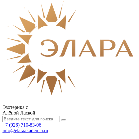
Эзотерика с
Алёной Лаской
+7 (926) 710-83-06
info@elaraakademia.ru