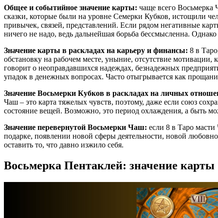
Общее и событийное значение карты:
чаще всего Восьмерка 
сказки, которые были на уровне Семерки Кубков, истощили чело
привычек, связей, представлений. Если рядом негативные карты
ничего не надо, ведь дальнейшая борьба бессмысленна. Однако 
Значение карты в раскладах на карьеру и финансы:
8 в Таро
обстановку на рабочем месте, уныние, отсутствие мотивации, к
говорит о неоправдавшихся надеждах, безнадежных предприяти
упадок в денежных вопросах. Часто отыгрывается как прощан
Значение Восьмерки Кубков в раскладах на личных отноше
Чаш – это карта тяжелых чувств, поэтому, даже если союз сох
состояние вещей. Возможно, это период охлаждения, а быть мож
Значение перевернутой Восьмерки Чаш:
если 8 в Таро масти
подарке, появлении новой сферы деятельности, новой любовно
оставить то, что давно изжило себя.
Восьмерка Пентаклей: значение карты