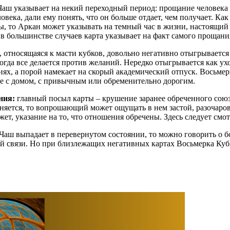
Чаш указывает на некий переходный период: прощание человека
века, дали ему понять, что он больше отдает, чем получает. Как
, то Аркан может указывать на темный час в жизни, настоящий к
в большинстве случаев карта указывает на факт самого прощания 
, относящаяся к масти кубков, довольно негативно отыгрывается 
огда все делается против желаний. Нередко отыгрывается как ух
ях, а порой намекает на скорый академический отпуск. Восьмер
ие с домом, с привычным или обременительно дорогим.
ния:
главный посыл карты – крушение заранее обреченного союза
раняется, то вопрошающий может ощущать в нем застой, разочаро
ет, указание на то, что отношения обречены. Здесь следует смот
 Чаш выпадает в перевернутом состоянии, то можно говорить о бо
й связи. Но при близлежащих негативных картах Восьмерка Кубк