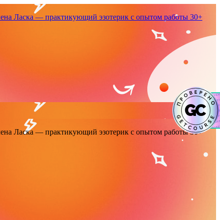
енa Ласка — практикующий эзотерик с опытом работы 30+
енa Ласка — практикующий эзотерик с опытом работы 30+