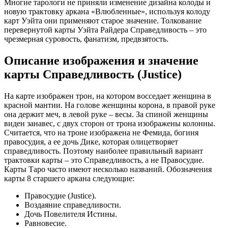
Многие тарологи не приняли изменение дизайна колоды и
новую трактовку аркана «Влюбленные», используя колоду
карт Уэйта они применяют старое значение. Толкование
перевернутой карты Уэйта Райдера Справедливость – это
чрезмерная суровость, фанатизм, предвзятость.
Описание изображения и значение
карты Справедливость (Justice)
На карте изображен трон, на котором восседает женщина в
красной мантии. На голове женщины корона, в правой руке
она держит меч, в левой руке – весы. За спиной женщины
виден занавес, с двух сторон от трона изображены колонны.
Считается, что на троне изображена не Фемида, богиня
правосудия, а ее дочь Дике, которая олицетворяет
справедливость. Поэтому наиболее правильный вариант
трактовки карты – это Справедливость, а не Правосудие.
Карты Таро часто имеют несколько названий. Обозначения
карты 8 старшего аркана следующие:
Правосудие (Justice).
Воздаяние справедливости.
Дочь Повелителя Истины.
Равновесие.