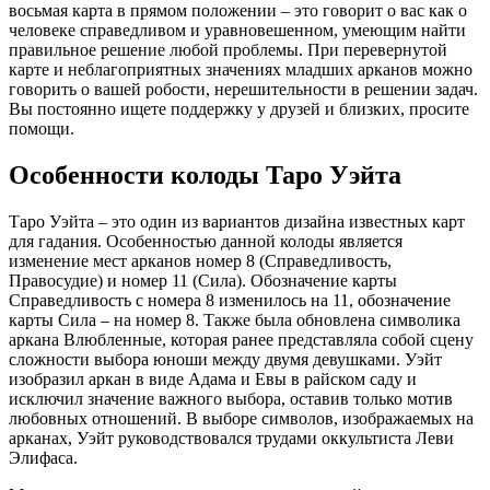
восьмая карта в прямом положении – это говорит о вас как о
человеке справедливом и уравновешенном, умеющим найти
правильное решение любой проблемы. При перевернутой
карте и неблагоприятных значениях младших арканов можно
говорить о вашей робости, нерешительности в решении задач.
Вы постоянно ищете поддержку у друзей и близких, просите
помощи.
Особенности колоды Таро Уэйта
Таро Уэйта – это один из вариантов дизайна известных карт
для гадания. Особенностью данной колоды является
изменение мест арканов номер 8 (Справедливость,
Правосудие) и номер 11 (Сила). Обозначение карты
Справедливость с номера 8 изменилось на 11, обозначение
карты Сила – на номер 8. Также была обновлена символика
аркана Влюбленные, которая ранее представляла собой сцену
сложности выбора юноши между двумя девушками. Уэйт
изобразил аркан в виде Адама и Евы в райском саду и
исключил значение важного выбора, оставив только мотив
любовных отношений. В выборе символов, изображаемых на
арканах, Уэйт руководствовался трудами оккультиста Леви
Элифаса.