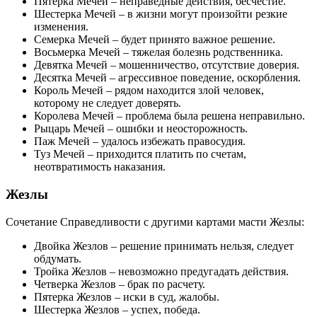
Пятерка Мечей – неправедные действия, бесчестие.
Шестерка Мечей – в жизни могут произойти резкие
изменения.
Семерка Мечей – будет принято важное решение.
Восьмерка Мечей – тяжелая болезнь родственника.
Девятка Мечей – мошенничество, отсутствие доверия.
Десятка Мечей – агрессивное поведение, оскорбления.
Король Мечей – рядом находится злой человек,
которому не следует доверять.
Королева Мечей – проблема была решена неправильно.
Рыцарь Мечей – ошибки и неосторожность.
Паж Мечей – удалось избежать правосудия.
Туз Мечей – приходится платить по счетам,
неотвратимость наказания.
Жезлы
Сочетание Справедливости с другими картами масти Жезлы:
Двойка Жезлов – решение принимать нельзя, следует
обдумать.
Тройка Жезлов – невозможно предугадать действия.
Четверка Жезлов – брак по расчету.
Пятерка Жезлов – иски в суд, жалобы.
Шестерка Жезлов – успех, победа.