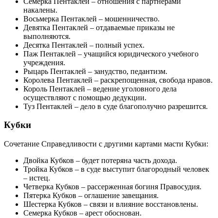
Семерка Пентаклей – отношения с партнерами
накалены.
Восьмерка Пентаклей – мошенничество.
Девятка Пентаклей – отдаваемые приказы не
выполняются.
Десятка Пентаклей – полный успех.
Паж Пентаклей – учащийся юридического учебного
учреждения.
Рыцарь Пентаклей – занудство, педантизм.
Королева Пентаклей – раскрепощенная, свобода нравов.
Король Пентаклей – ведение уголовного дела
осуществляют с помощью дедукции.
Туз Пентаклей – дело в суде благополучно разрешится.
Кубки
Сочетание Справедливости с другими картами масти Кубки:
Двойка Кубков – будет потеряна часть дохода.
Тройка Кубков – в суде выступит благородный человек
– истец.
Четверка Кубков – рассерженная богиня Правосудия.
Пятерка Кубков – оглашение завещания.
Шестерка Кубков – связи и влияние восстановлены.
Семерка Кубков – арест обоснован.