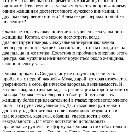
эти темы головушки и современных красавиц, особенно
одиноких. Невероятно актуальным остается вопрос – почему
одним женщинам достается много мужского внимания, а
другим совершенно ничего? В чем секрет первых и ошибка
последних?
Оказывается, есть такое понятие как уровень сексуальности
женщины. Кстати, его можно посмотреть, когда
диагностируют чакры. Сексуальная энергия заключена
непосредственно в чакре Свадхистане, которая находится на
два пальца ниже пупка. Достаточно пробудить энергию этого
центра, как мужчины начинают кружиться около женщины,
словно пчелы у улья.
Однако прокачать Свадхистану не получится, если есть
проблемы с первой чакрой – Муладхарой, которая отвечает за
уверенность в себе, физическое здоровье, выживаемость. И,
казалось бы, вот трудная задача, реализация которой затянется
на года. Однако есть невероятно быстрый путь сделать
женщину более привлекательной в глазах противоположного
пола – это руна сексуальности. Да, с помощью рун можно
достигнуть действительно ошеломляющих результатов в
плане яркости, харизмы, обаяния, уверенности в себе,
сексуальности. Для этого достаточно использовать
правильные рунические формулы. Однако в них обязательно
будет несколько рун – Беркана и Лагуз. Эти два символа