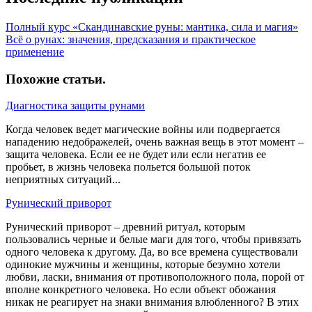
Полный курс «Скандинавские руны: мантика, сила и магия»
Всё о рунах: значения, предсказания и практическое
применение
Похожие статьи
.
Диагностика защиты рунами
Когда человек ведет магические войны или подвергается
нападению недображелей, очень важная вещь в этот момент –
защита человека. Если ее не будет или если негатив ее
пробьет, в жизнь человека польется большой поток
неприятных ситуаций...
Рунический приворот
Рунический приворот – древний ритуал, которым
пользовались черные и белые маги для того, чтобы привязать
одного человека к другому. Да, во все времена существовали
одинокие мужчины и женщины, которые безумно хотели
любви, ласки, внимания от противоположного пола, порой от
вполне конкретного человека. Но если объект обожания
никак не реагирует на знаки внимания влюбленного? В этих