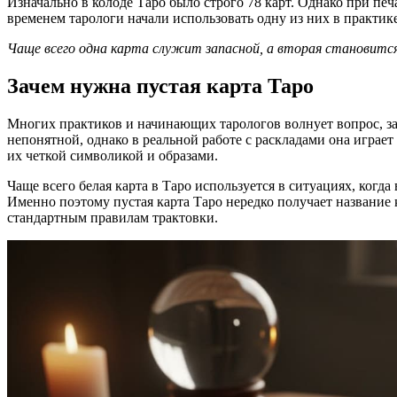
Изначально в колоде Таро было строго 78 карт. Однако при печа
временем тарологи начали использовать одну из них в практике
Чаще всего одна карта служит запасной, а вторая становитс
Зачем нужна пустая карта Таро
Многих практиков и начинающих тарологов волнует вопрос, за
непонятной, однако в реальной работе с раскладами она играет
их четкой символикой и образами.
Чаще всего белая карта в Таро используется в ситуациях, когд
Именно поэтому пустая карта Таро нередко получает название 
стандартным правилам трактовки.