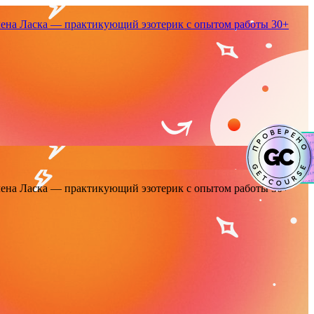
енa Ласка — практикующий эзотерик с опытом работы 30+
енa Ласка — практикующий эзотерик с опытом работы 30+