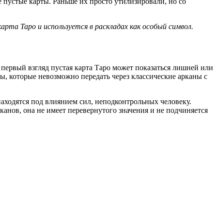
ве пустые карты. Раньше их просто утилизировали, но со
карта Таро
и используется в раскладах как особый символ.
первый взгляд пустая карта Таро может показаться лишней или
сы, которые невозможно передать через классические арканы с
находятся под влиянием сил, неподконтрольных человеку.
анов, она не имеет перевернутого значения и не подчиняется