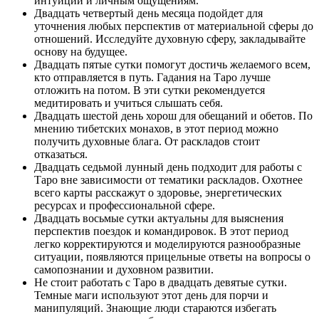
интуиции и личным ощущениям.
Двадцать четвертый день месяца подойдет для
уточнения любых перспектив от материальной сферы до
отношений. Исследуйте духовную сферу, закладывайте
основу на будущее.
Двадцать пятые сутки помогут достичь желаемого всем,
кто отправляется в путь. Гадания на Таро лучше
отложить на потом. В эти сутки рекомендуется
медитировать и учиться слышать себя.
Двадцать шестой день хорош для обещаний и обетов. По
мнению тибетских монахов, в этот период можно
получить духовные блага. От раскладов стоит
отказаться.
Двадцать седьмой лунный день подходит для работы с
Таро вне зависимости от тематики раскладов. Охотнее
всего карты расскажут о здоровье, энергетических
ресурсах и профессиональной сфере.
Двадцать восьмые сутки актуальны для выяснения
перспектив поездок и командировок. В этот период
легко корректируются и моделируются разнообразные
ситуации, появляются прицельные ответы на вопросы о
самопознании и духовном развитии.
Не стоит работать с Таро в двадцать девятые сутки.
Темные маги используют этот день для порчи и
манипуляций. Знающие люди стараются избегать