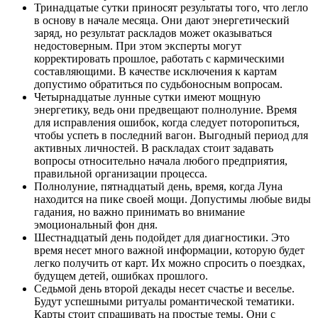
Тринадцатые сутки приносят результаты того, что легло
в основу в начале месяца. Они дают энергетический
заряд, но результат раскладов может оказываться
недостоверным. При этом эксперты могут
корректировать прошлое, работать с кармическими
составляющими. В качестве исключения к картам
допустимо обратиться по судьбоносным вопросам.
Четырнадцатые лунные сутки имеют мощную
энергетику, ведь они предвещают полнолуние. Время
для исправления ошибок, когда следует поторопиться,
чтобы успеть в последний вагон. Выгодный период для
активных личностей. В раскладах стоит задавать
вопросы относительно начала любого предприятия,
правильной организации процесса.
Полнолуние, пятнадцатый день, время, когда Луна
находится на пике своей мощи. Допустимы любые виды
гадания, но важно принимать во внимание
эмоциональный фон дня.
Шестнадцатый день подойдет для диагностики. Это
время несет много важной информации, которую будет
легко получить от карт. Их можно спросить о поездках,
будущем детей, ошибках прошлого.
Седьмой день второй декады несет счастье и веселье.
Будут успешными ритуалы романтической тематики.
Карты стоит спрашивать на простые темы. Они с