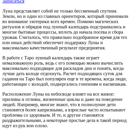
Записаться
Луна представляет собой не только бессменный спутник
Земли, но и один из главных ориентиров, который принимали
во внимание эзотерики всех времен. Помимо магических
ритуалов и обрядов под лунный календарь подстраивались и
многие бытовые процессы, вплоть до начала посева и сбора
урожая. Считалось, что правильно подобранное время для тех
или иных действий обеспечит поддержку Луны и
максимально качественный результат предприятия.
В работе с Таро лунный календарь также играет
немаловажную роль, ведь с его помощью можно вычислить
максимально подходящие для раскладов дни и понять, когда
лучше дать колоде отдохнуть. Расчет подходящих суток для
гадания на Таро был популярен еще в те времена, когда люди,
работающие с колодой, подвергались гонениям и насмешкам.
Расположение Луны на небосводе влияет на все живое:
приливы и отливы, жизненные циклы и даже на поведение
людей. Например, многие знают, что в полнолуние дети
становятся более капризными, а взрослые часто испытывают
проблемы со здоровьем. И те, и другие становятся
раздражительными, а некоторые простые дела в такой период
идут из рук вон плохо.