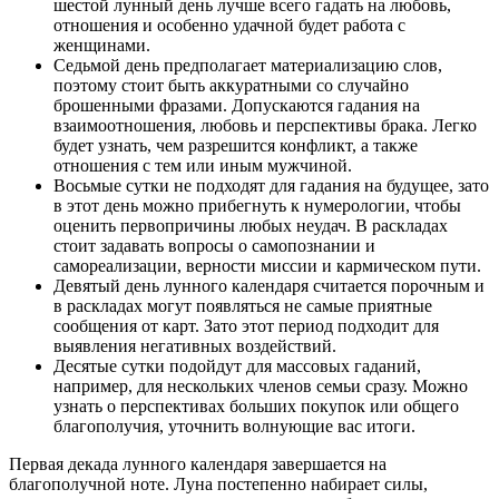
шестой лунный день лучше всего гадать на любовь,
отношения и особенно удачной будет работа с
женщинами.
Седьмой день предполагает материализацию слов,
поэтому стоит быть аккуратными со случайно
брошенными фразами. Допускаются гадания на
взаимоотношения, любовь и перспективы брака. Легко
будет узнать, чем разрешится конфликт, а также
отношения с тем или иным мужчиной.
Восьмые сутки не подходят для гадания на будущее, зато
в этот день можно прибегнуть к нумерологии, чтобы
оценить первопричины любых неудач. В раскладах
стоит задавать вопросы о самопознании и
самореализации, верности миссии и кармическом пути.
Девятый день лунного календаря считается порочным и
в раскладах могут появляться не самые приятные
сообщения от карт. Зато этот период подходит для
выявления негативных воздействий.
Десятые сутки подойдут для массовых гаданий,
например, для нескольких членов семьи сразу. Можно
узнать о перспективах больших покупок или общего
благополучия, уточнить волнующие вас итоги.
Первая декада лунного календаря завершается на
благополучной ноте. Луна постепенно набирает силы,