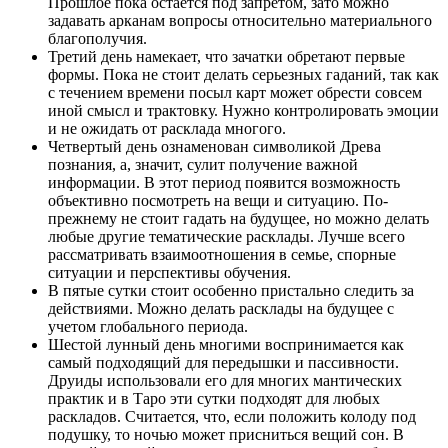
Прошлое пока остается под запретом, зато можно
задавать арканам вопросы относительно материального
благополучия.
Третий день намекает, что зачатки обретают первые
формы. Пока не стоит делать серьезных гаданий, так как
с течением времени посыл карт может обрести совсем
иной смысл и трактовку. Нужно контролировать эмоции
и не ожидать от расклада многого.
Четвертый день ознаменован символикой Древа
познания, а, значит, сулит получение важной
информации. В этот период появится возможность
объективно посмотреть на вещи и ситуацию. По-
прежнему не стоит гадать на будущее, но можно делать
любые другие тематические расклады. Лучше всего
рассматривать взаимоотношения в семье, спорные
ситуации и перспективы обучения.
В пятые сутки стоит особенно пристально следить за
действиями. Можно делать расклады на будущее с
учетом глобального периода.
Шестой лунный день многими воспринимается как
самый подходящий для передышки и пассивности.
Друиды использовали его для многих мантических
практик и в Таро эти сутки подходят для любых
раскладов. Считается, что, если положить колоду под
подушку, то ночью может присниться вещий сон. В