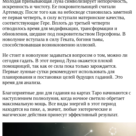
Молодая прибывающая Луна символизирует непорочность,
искренность и чистоту. Ее покровительницей считали
Артемиду. После того как на небосводе становилась заметной
ее первая четверть, в силу вступали материнские качества,
соответствующие Гере. Вплоть до третьей четверти
отводилось время для модификации, трансформации и
обновления, шедшие под покровительством Персефоны. В
новолуние вступала в силу Геката, богиня тьмы,
способствовавшая возникновению иллюзий.
Не стоит в новолуние задаваться вопросом о том, можно ли
сегодня гадать. В этот период Луна окажется плохой
помощницей, так как ее сила пока только зарождается.
Первые лунные сутки рекомендуют использовать для
планирования и постановки целей будущих гаданий. Это
время для анализа.
Благоприятные дни для гадания на картах Таро начинаются с
наступлением полнолуния, когда ночное светило обретает
максимальную мощь. Все виды энергий в этот период
находятся на пике, а, значит, любые эзотерические и
магические действия принесут эффективный результат.