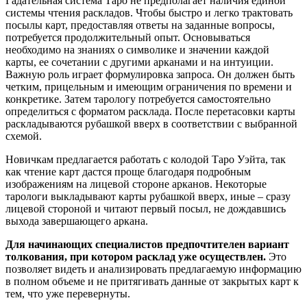
Гадательная система Таро не предполагает наличия единой
системы чтения раскладов. Чтобы быстро и легко трактовать
посылы карт, предоставляя ответы на заданные вопросы,
потребуется продолжительный опыт. Основываться
необходимо на знаниях о символике и значении каждой
карты, ее сочетании с другими арканами и на интуиции.
Важную роль играет формулировка запроса. Он должен быть
четким, прицельным и имеющим ограничения по времени и
конкретике. Затем тарологу потребуется самостоятельно
определиться с форматом расклада. После перетасовки карты
раскладываются рубашкой вверх в соответствии с выбранной
схемой.
Новичкам предлагается работать с колодой Таро Уэйта, так
как чтение карт дастся проще благодаря подробным
изображениям на лицевой стороне арканов. Некоторые
тарологи выкладывают карты рубашкой вверх, иные – сразу
лицевой стороной и читают первый посыл, не дождавшись
выхода завершающего аркана.
Для начинающих специалистов предпочтителен вариант
толкования, при котором расклад уже осуществлен.
Это
позволяет видеть и анализировать предлагаемую информацию
в полном объеме и не притягивать данные от закрытых карт к
тем, что уже перевернуты.