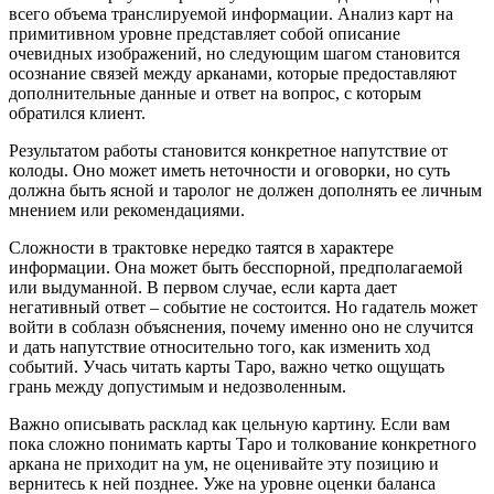
всего объема транслируемой информации. Анализ карт на
примитивном уровне представляет собой описание
очевидных изображений, но следующим шагом становится
осознание связей между арканами, которые предоставляют
дополнительные данные и ответ на вопрос, с которым
обратился клиент.
Результатом работы становится конкретное напутствие от
колоды. Оно может иметь неточности и оговорки, но суть
должна быть ясной и таролог не должен дополнять ее личным
мнением или рекомендациями.
Сложности в трактовке нередко таятся в характере
информации. Она может быть бесспорной, предполагаемой
или выдуманной. В первом случае, если карта дает
негативный ответ – событие не состоится. Но гадатель может
войти в соблазн объяснения, почему именно оно не случится
и дать напутствие относительно того, как изменить ход
событий. Учась читать карты Таро, важно четко ощущать
грань между допустимым и недозволенным.
Важно описывать расклад как цельную картину. Если вам
пока сложно понимать карты Таро и толкование конкретного
аркана не приходит на ум, не оценивайте эту позицию и
вернитесь к ней позднее. Уже на уровне оценки баланса