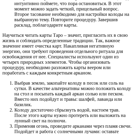
интуитивно поймете, что пора остановиться. В этот
момент можно задать четкий, прицельный вопрос.
Второе тасование необходимо для настройки колоды на
выбранную тему. Повторите процедуру. Завершив
расклад, поблагодарите карты.
Научиться читать карты Таро – значит, пригласить их в свою
жизнь и соблюдать определенные традиции. Так, важное
значение имеет очистка карт. Накапливая негативную
энергию, они требуют проведения отдельного ритуала для
освобождения от нее. Специалисты используют один из
четырех природных элементов. Чтобы организовать
процедуру, необходимо разложить карты веером или
поработать с каждым конкретным арканом.
Выбрав землю, закопайте колоду в песок или соль на
сутки. В качестве альтернативы можно положить колоду
на стол и посыпать каждый аркан солью или песком.
Вместо них подойдут и травы: шалфей, лаванда или
базилик.
Колоду достаточно сбрызнуть водой, настоем трав.
После этого карты нужно протереть или выложить на
лунный свет на полночи.
Применяя огонь, проведите арканами через пламя свечи.
Подойдет и работа с солнечными лучами: оставьте