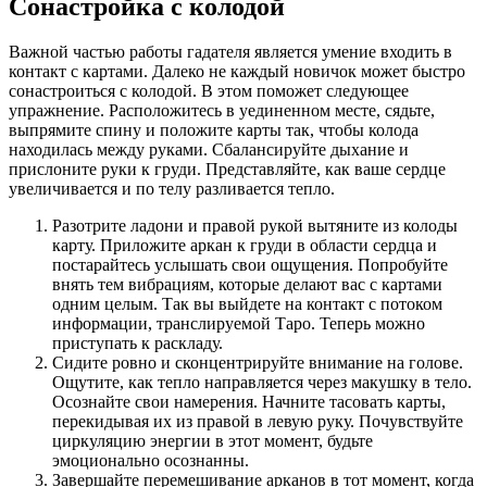
Сонастройка с колодой
Важной частью работы гадателя является умение входить в
контакт с картами. Далеко не каждый новичок может быстро
сонастроиться с колодой. В этом поможет следующее
упражнение. Расположитесь в уединенном месте, сядьте,
выпрямите спину и положите карты так, чтобы колода
находилась между руками. Сбалансируйте дыхание и
прислоните руки к груди. Представляйте, как ваше сердце
увеличивается и по телу разливается тепло.
Разотрите ладони и правой рукой вытяните из колоды
карту. Приложите аркан к груди в области сердца и
постарайтесь услышать свои ощущения. Попробуйте
внять тем вибрациям, которые делают вас с картами
одним целым. Так вы выйдете на контакт с потоком
информации, транслируемой Таро. Теперь можно
приступать к раскладу.
Сидите ровно и сконцентрируйте внимание на голове.
Ощутите, как тепло направляется через макушку в тело.
Осознайте свои намерения. Начните тасовать карты,
перекидывая их из правой в левую руку. Почувствуйте
циркуляцию энергии в этот момент, будьте
эмоционально осознанны.
Завершайте перемешивание арканов в тот момент, когда