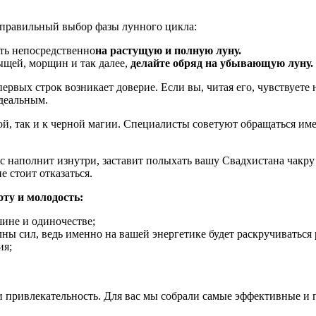
 правильный выбор фазы лунного цикла:
ть непосредственно
на растущую и полную луну.
ыщей, морщин и так далее,
делайте обряд на убывающую луну.
первых строк возникает доверие. Если вы, читая его, чувствуете
идеальным.
й, так и к черной магии. Специалисты советуют обращаться имен
 вас наполнит изнутри, заставит полыхать вашу Свадхистана чак
 стоит отказаться.
ту и молодость:
шине и одиночестве;
ны сил, ведь именно на вашей энергетике будет раскручиваться 
ия;
и привлекательность. Для вас мы собрали самые эффективные и 