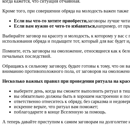
когда кажется, что ситуация отчаянная.
Кроме того, при совершении обряда на молодость важен также
Если вы что-то хотите приобрести,
заговоры лучше чита
Если вам нужно от чего-то избавиться,
например, от пр
Выбирайте заговор на красоту и молодость, к которому у вас с 
использования обряда и подыщите тот, который для вас будет 
Помните, есть заговоры на омоложение, относящиеся как к бело
печальных последствий.
Обращаясь к сильному заговору, будьте готовы к тому, что он
вниманию противоположного пола, от заговоров на омоложение
Несколько важных правил при проведении ритуала на красо
выберите день, когда вы сможете выполнить ритуал в ти
вы обязательно должны быть в хорошем настроении и пол
ответственно отнеситесь к обряду, без сарказма и недовер
искренне верьте, что ритуал вам поможет;
поблагодарите в конце Вселенную за помощь.
А теперь давайте приступим к самим заговорам на долголетие 