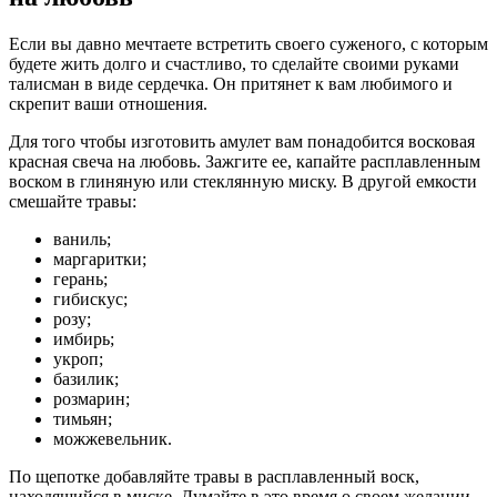
Если вы давно мечтаете встретить своего суженого, с которым
будете жить долго и счастливо, то сделайте своими руками
талисман в виде сердечка. Он притянет к вам любимого и
скрепит ваши отношения.
Для того чтобы изготовить амулет вам понадобится восковая
красная свеча на любовь. Зажгите ее, капайте расплавленным
воском в глиняную или стеклянную миску. В другой емкости
смешайте травы:
ваниль;
маргаритки;
герань;
гибискус;
розу;
имбирь;
укроп;
базилик;
розмарин;
тимьян;
можжевельник.
По щепотке добавляйте травы в расплавленный воск,
находящийся в миске. Думайте в это время о своем желании