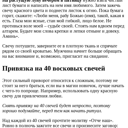
На растущую луну вечером в пятницу
нужно взять чистый
лист бумаги и написать на нем имя любимого. Затем зажечь
свечу красного цвета и поднести листок к огню. Пока бумага
горит, скажите: «Люби меня, рабу Божью (имя), такой, какая я
есть. Глаза мои ясные, стан мой гибкий, лицо белое. Не
противься воле моей – судьбе своей. Стоять нам вдвоем перед
алтарем. Будьте мои слова крепки и лепки отныне и довеку.
Аминь».
Свечу потушите, заверните ее в плотную ткань и спрячьте
рядом со своей кроватью. Мужчина начнет больше обращать
на вас внимание и, возможно, пригласит на свидание.
Привязка на 40 восковых свечей
Этот сильный приворот относится к сложным, поэтому не
стоит за него браться, если вы в магии новичок, лучше начать
с чего-то попроще. Например, использовать одну красную
свечу для привлечения любви.
Снять привязку на 40 свечей будет непросто, поэтому
хорошо подумайте, перед тем как начать ритуал.
Над каждой из 40 свечей прочтите молитву «Отче наш».
Ровно в полночь зажгите все свечи и произнесите заговор: