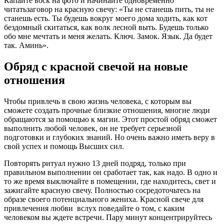
Капайте воск на фото и начинайте одновременно
читатьзаговор на красную свечу: «Ты не станешь пить, ты не
станешь есть. Ты будешь вокруг моего дома ходить, как кот
бездомный скитаться, как волк лесной выть. Будешь только
обо мне мечтать и меня желать. Ключ. Замок. Язык. Да будет
так. Аминь».
Обряд с красной свечой на новые
отношения
Чтобы привлечь в свою жизнь человека, с которым вы
сможете создать прочные близкие отношения, многие люди
обращаются за помощью к магии. Этот простой обряд сможет
выполнить любой человек, он не требует серьезной
подготовки и глубоких знаний. Но очень важно иметь веру в
свой успех и помощь Высших сил.
Повторять ритуал нужно 13 дней подряд, только при
правильном выполнении он сработает так, как надо. В одно и
то же время выключайте в помещении, где находитесь, свет и
зажигайте красную свечу. Полностью сосредоточьтесь на
образе своего потенциального жениха. Красной свече для
привлечения любви вслух поведайте о том, с каким
человеком вы ждете встречи. Пару минут концентрируйтесь