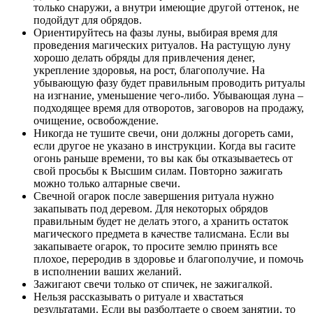
только снаружи, а внутри имеющие другой оттенок, не
подойдут для обрядов.
Ориентируйтесь на фазы луны, выбирая время для
проведения магических ритуалов. На растущую луну
хорошо делать обряды для привлечения денег,
укрепление здоровья, на рост, благополучие. На
убывающую фазу будет правильным проводить ритуалы
на изгнание, уменьшение чего-либо. Убывающая луна –
подходящее время для отворотов, заговоров на продажу,
очищение, освобождение.
Никогда не тушите свечи, они должны догореть сами,
если другое не указано в инструкции. Когда вы гасите
огонь раньше времени, то вы как бы отказываетесь от
свой просьбы к Высшим силам. Повторно зажигать
можно только алтарные свечи.
Свечной огарок после завершения ритуала нужно
закапывать под деревом. Для некоторых обрядов
правильным будет не делать этого, а хранить остаток
магического предмета в качестве талисмана. Если вы
закапываете огарок, то просите землю принять все
плохое, переродив в здоровье и благополучие, и помочь
в исполнении ваших желаний.
Зажигают свечи только от спичек, не зажигалкой.
Нельзя рассказывать о ритуале и хвастаться
результатами. Если вы разболтаете о своем занятии, то