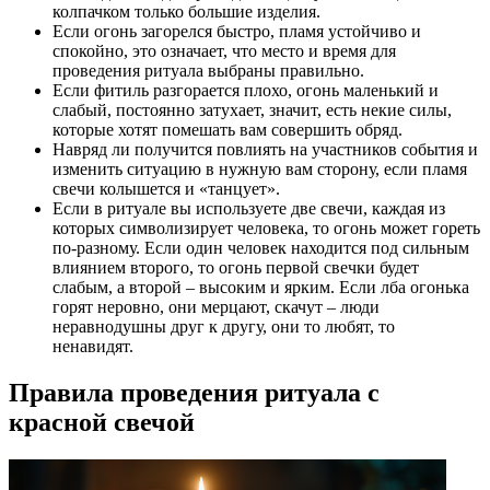
колпачком только большие изделия.
Если огонь загорелся быстро, пламя устойчиво и
спокойно, это означает, что место и время для
проведения ритуала выбраны правильно.
Если фитиль разгорается плохо, огонь маленький и
слабый, постоянно затухает, значит, есть некие силы,
которые хотят помешать вам совершить обряд.
Навряд ли получится повлиять на участников события и
изменить ситуацию в нужную вам сторону, если пламя
свечи колышется и «танцует».
Если в ритуале вы используете две свечи, каждая из
которых символизирует человека, то огонь может гореть
по-разному. Если один человек находится под сильным
влиянием второго, то огонь первой свечки будет
слабым, а второй – высоким и ярким. Если лба огонька
горят неровно, они мерцают, скачут – люди
неравнодушны друг к другу, они то любят, то
ненавидят.
Правила проведения ритуала с
красной свечой