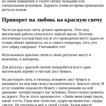
на своем намерении и гасите свечку пальцами или
специальным колпачком. Задувать пламя во время проведения
ритуала нельзя.
Приворот на любовь на красную свечу
Часто на красную свечу делают привороты. Этот вид
магической работы относится к черной магии. Поэтому
негативные последствия после его проведения могут ждать не
только объект приворота, но и самого оператора, того, кто
этот обряд совершает. Учитывайте это!
Использовать красные свечи в своих ритуалах могут и
мужчины, и женщины.
Для ритуала с красной свечой понадобится всего один
магический атрибут и чистый лист бумаги.
На растущую луну, в пятницу, возьмите лист бумаги и
напишите на нем имя своего возлюбленного. Зажгите свечу. И
от ее пламени подожгите бумагу с написанными на ней
данными интересующего вас человека. Пепел нужно развеять
на дороге. После этого произнесите: «Люби меня (имя) такую,
какая я есть. Глаза мои лучистые, кудри шелковистые, сердце
смелое. Не противься мне и своей судьбе. Будем вместе