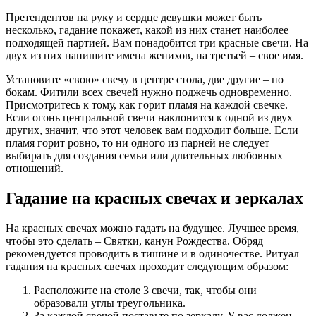
Претендентов на руку и сердце девушки может быть
несколько, гадание покажет, какой из них станет наиболее
подходящей партией. Вам понадобится три красные свечи. На
двух из них напишите имена женихов, на третьей – свое имя.
Установите «свою» свечу в центре стола, две другие – по
бокам. Фитили всех свечей нужно поджечь одновременно.
Присмотритесь к тому, как горит пламя на каждой свечке.
Если огонь центральной свечи наклонится к одной из двух
других, значит, что этот человек вам подходит больше. Если
пламя горит ровно, то ни одного из парней не следует
выбирать для создания семьи или длительных любовных
отношений.
Гадание на красных свечах и зеркалах
На красных свечах можно гадать на будущее. Лучшее время,
чтобы это сделать – Святки, канун Рождества. Обряд
рекомендуется проводить в тишине и в одиночестве. Ритуал
гадания на красных свечах проходит следующим образом:
Расположите на столе 3 свечи, так, чтобы они
образовали углы треугольника.
За каждой свечой поставьте по зеркалу. У вас должен