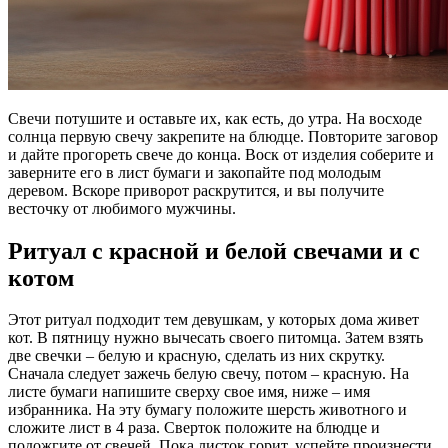
Свечи потушите и оставьте их, как есть, до утра. На восходе
солнца первую свечу закрепите на блюдце. Повторите заговор
и дайте прогореть свече до конца. Воск от изделия соберите и
заверните его в лист бумаги и закопайте под молодым
деревом. Вскоре приворот раскрутится, и вы получите
весточку от любимого мужчины.
Ритуал с красной и белой свечами и с
котом
Этот ритуал подходит тем девушкам, у которых дома живет
кот. В пятницу нужно вычесать своего питомца. Затем взять
две свечки – белую и красную, сделать из них скрутку.
Сначала следует зажечь белую свечу, потом – красную. На
листе бумаги напишите сверху свое имя, ниже – имя
избранника. На эту бумагу положите шерсть животного и
сложите лист в 4 раза. Сверток положите на блюдце и
подожгите от свечей. Пока листок горит, успейте произнести