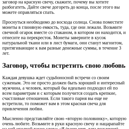
заговор на красную свечу, скажите, почему вы хотите
разбогатеть. Дайте свече догореть до конца, после этого вы
можете оправляться спать.
Проснуться необходимо до восхода солнца. Снова поместите
монеты в глиняную емкость, туда, где они лежали. Возьмите
свечной огарок вместе со стаканом, в котором он находится, и
отнесите на перекресток. Монеты заверните в кусок
натуральной ткани или в лист бумаги, они станут магнитом,
притягивающие к вам разные денежные суммы, в течение 3
лет.
Заговор, чтобы встретить свою любовь
Каждая девушка ждет судьбоносной встречи со своим
суженым. Это не просто должен быть хороший и интересный
мужчина, а человек, который бы идеально подходил ей по
всем параметрам и с которым получится создать крепкие,
счастливые отношения. Если такого парня вы еще не
встретили, то поможет вам в этом красная свеча для
привлечения любви.
Мысленно представляйте свою «вторую половинку», которую
очень любите. Возьмите в руки красную свечу и нацарапайте
на ней иголкой такие слова: «Я (ваше имя, дата рождения)