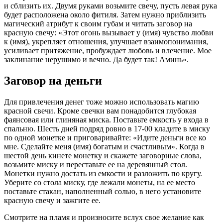
и сблизить их. Двумя руками возьмите свечу, пусть левая рука
будет расположена около фитиля. Затем нужно приблизить
магический атрибут к своим губам и читать заговор на
красную свечу: «Этот огонь вызывает у (имя) чувство любви
к (имя), укрепляет отношения, улучшает взаимопонимания,
усиливает притяжение, пробуждает любовь и влечение. Мое
заклинание нерушимо и вечно. Да будет так! Аминь».
Заговор на деньги
Для привлечения денег тоже можно использовать магию
красной свечи. Кроме свечки вам понадобится глубокая
фаянсовая или глиняная миска. Поставьте емкость у входа в
спальню. Шесть дней подряд ровно в 17-00 кладите в миску
по одной монетке и приговаривайте: «Идите деньги все ко
мне. Сделайте меня (имя) богатым и счастливым». Когда в
шестой день кинете монетку и скажете заговорные слова,
возьмите миску и переставьте ее на деревянный стол.
Монетки нужно достать из емкости и разложить по кругу.
Уберите со стола миску, где лежали монеты, на ее место
поставьте стакан, наполненный солью, в него установите
красную свечу и зажгите ее.
Смотрите на пламя и произносите вслух свое желание как