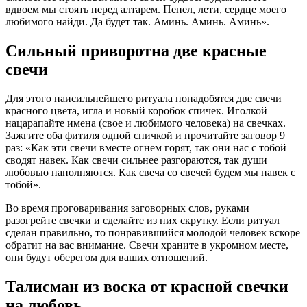
вдвоем мы стоять перед алтарем. Пепел, лети, сердце моего
любимого найди. Да будет так. Аминь. Аминь. Аминь».
Сильный приворотна две красные
свечи
Для этого наисильнейшего ритуала понадобятся две свечи
красного цвета, игла и новый коробок спичек. Иголкой
нацарапайте имена (свое и любимого человека) на свечках.
Зажгите оба фитиля одной спичкой и прочитайте заговор 9
раз: «Как эти свечи вместе огнем горят, так они нас с тобой
сводят навек. Как свечи сильнее разгораются, так души
любовью наполняются. Как свеча со свечей будем мы навек с
тобой».
Во время проговаривания заговорных слов, руками
разогрейте свечки и сделайте из них скрутку. Если ритуал
сделан правильно, то понравившийся молодой человек вскоре
обратит на вас внимание. Свечи храните в укромном месте,
они будут оберегом для ваших отношений.
Талисман из воска от красной свечки
на любовь