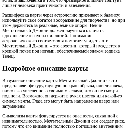
аспекта заключается в том, что чрезмерное влияние Нептуна
лишает человека практичности и заземления.
Расшифровка карты через астрологию призывает к балансу:
используйте свое богатое воображение для творчества, но при
этом держитесь за реальные, земные опоры. Некий
Мечтательный Джонни должен научиться отличать
вдохновение от пустых иллюзий. Понимание
астрологического соответствия помогает увидеть, что
Мечтательный Джонни – это архетип, который нуждается в
крепкой почве под ногами, обеспечиваемой знаком зодиака
Телец.
Подробное описание карты
Визуальное описание карты Мечтательный Джонни часто
представляет фигуру, идущую по краю обрыва, или человека,
настолько увлеченного своими мыслями, что он не смотрит
под ноги. Возможно, он держит в руках цветок или какой-то
символ мечты. Глаза его могут быть направлены вверх или
затуманены.
Символизм карты фокусируется на опасности, связанной с
невнимательностью. Мечтательный Джонни сам создает риск,
потому что его внимание полностью поглощено внутренним