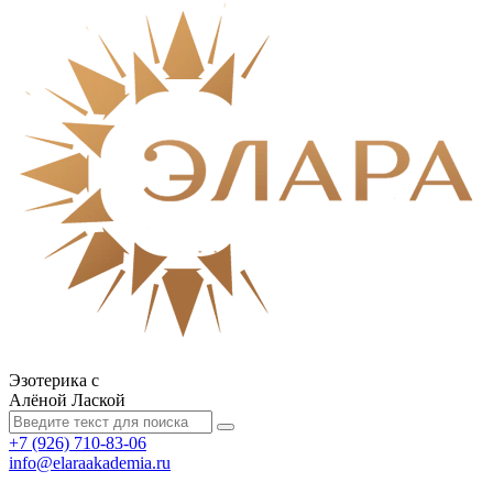
Эзотерика с
Алёной Лаской
+7 (926) 710-83-06
info@elaraakademia.ru