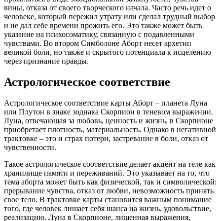
вины, отказа от своего творческого начала. Часто речь идет о
человеке, который пережил утрату или сделал трудный выбор
и не дал себе времени прожить его. Это также может быть
указание на психосоматику, связанную с подавленными
чувствами. Во втором Симболоне Аборт несет архетип
великой боли, но также и скрытого потенциала к исцелению
через признание правды.
Астрологическое соответствие
Астрологическое соответствие карты Аборт – планета Луна
или Плутон в знаке зодиака Скорпион в теневом выражении.
Луна, отвечающая за любовь, ценность и жизнь, в Скорпионе
приобретает плотность, материальность. Однако в негативной
трактовке – это и страх потери, застревание в боли, отказ от
чувственности.
Такое астрологическое соответствие делает акцент на теле как
хранилище памяти и переживаний. Это указывает на то, что
тема аборта может быть как физической, так и символической:
прерывание чувства, отказ от любви, невозможность принять
свое тело. В трактовке карты становится важным понимание
того, где человек лишает себя шанса на жизнь, удовольствие,
реализацию. Луна в Скорпионе, лишенная выражения,