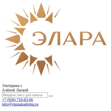
Эзотерика с
Алёной Лаской
+7 (926) 710-83-06
info@elaraakademia.ru