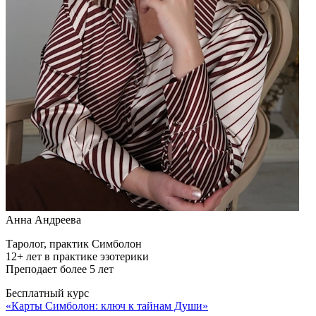
Анна Андреева
Таролог, практик Симболон
12+ лет в практике эзотерики
Преподает более 5 лет
Бесплатный курс
«Карты Симболон: ключ к тайнам Души»