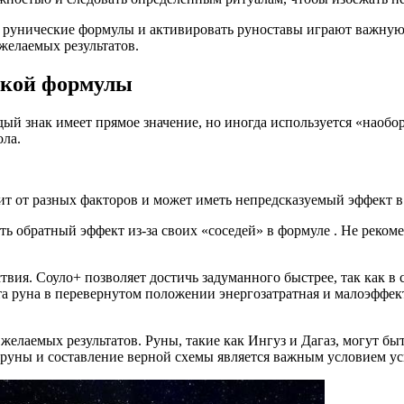
ь рунические формулы и активировать руноставы играют важную 
желаемых результатов.
ской формулы
дый знак имеет прямое значение, но иногда используется «наобо
ола.
ит от разных факторов и может иметь непредсказуемый эффект в
ать обратный эффект из-за своих «соседей» в формуле . Не реком
твия. Соуло+ позволяет достичь задуманного быстрее, так как в 
эта руна в перевернутом положении энергозатратная и малоэффект
елаемых результатов. Руны, такие как Ингуз и Дагаз, могут бы
руны и составление верной схемы является важным условием ус