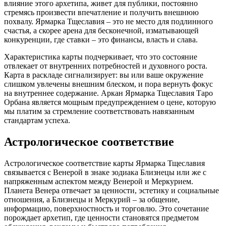
влияние этого архетипа, живет для публики, постоянно
стремясь произвести впечатление и получить внешнюю
похвалу. Ярмарка Тщеславия – это не место для подлинного
счастья, а скорее арена для бесконечной, изматывающей
конкуренции, где ставки – это финансы, власть и слава.
Характеристика карты подчеркивает, что это состояние
отвлекает от внутренних потребностей и духовного роста.
Карта в раскладе сигнализирует: вы или ваше окружение
слишком увлечены внешним блеском, и пора вернуть фокус
на внутреннее содержание. Аркан Ярмарка Тщеславия Таро
Орбана является мощным предупреждением о цене, которую
мы платим за стремление соответствовать навязанным
стандартам успеха.
Астрологическое соответствие
Астрологическое соответствие карты Ярмарка Тщеславия
связывается с Венерой в знаке зодиака Близнецы или же с
напряженным аспектом между Венерой и Меркурием.
Планета Венера отвечает за ценности, эстетику и социальные
отношения, а Близнецы и Меркурий – за общение,
информацию, поверхностность и торговлю. Это сочетание
порождает архетип, где ценности становятся предметом