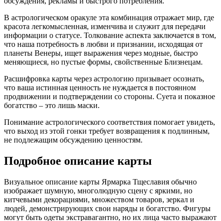
обсуждения, рекламы и быстрого потребления.
В астрологическом оракуле эта комбинация отражает мир, где
красота легкомысленная, изменчива и служит для передачи
информации о статусе. Толкование аспекта заключается в том,
что наша потребность в любви и признании, исходящая от
планеты Венеры, ищет выражения через модные, быстро
меняющиеся, но пустые формы, свойственные Близнецам.
Расшифровка карты через астрологию призывает осознать,
что ваша истинная ценность не нуждается в постоянном
продвижении и подтверждении со стороны. Суета и показное
богатство – это лишь маски.
Понимание астрологического соответствия помогает увидеть,
что выход из этой гонки требует возвращения к подлинным,
не подлежащим обсуждению ценностям.
Подробное описание карты
Визуальное описание карты Ярмарка Тщеславия обычно
изображает шумную, многолюдную сцену с яркими, но
китчевыми декорациями, множеством товаров, зеркал и
людей, демонстрирующих свои наряды и богатство. Фигуры
могут быть одеты экстравагантно, но их лица часто выражают