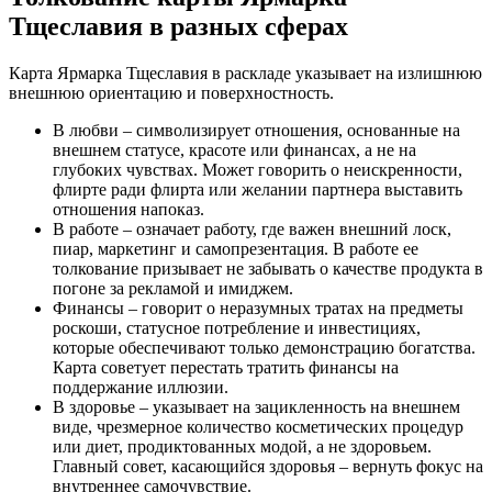
Тщеславия в разных сферах
Карта Ярмарка Тщеславия в раскладе указывает на излишнюю
внешнюю ориентацию и поверхностность.
В любви – символизирует отношения, основанные на
внешнем статусе, красоте или финансах, а не на
глубоких чувствах. Может говорить о неискренности,
флирте ради флирта или желании партнера выставить
отношения напоказ.
В работе – означает работу, где важен внешний лоск,
пиар, маркетинг и самопрезентация. В работе ее
толкование призывает не забывать о качестве продукта в
погоне за рекламой и имиджем.
Финансы – говорит о неразумных тратах на предметы
роскоши, статусное потребление и инвестициях,
которые обеспечивают только демонстрацию богатства.
Карта советует перестать тратить финансы на
поддержание иллюзии.
В здоровье – указывает на зацикленность на внешнем
виде, чрезмерное количество косметических процедур
или диет, продиктованных модой, а не здоровьем.
Главный совет, касающийся здоровья – вернуть фокус на
внутреннее самочувствие.