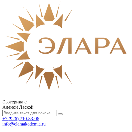
Эзотерика с
Алёной Лаской
+7 (926) 710-83-06
info@elaraakademia.ru