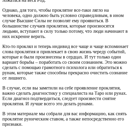
ложаться на весь Род.
Однако, для того, чтобы проклятие все-таки лягло на
человека, одно должно быть условно справедливым, в ином
случае Высшие Силы не позволят ему проявиться. В
большинстве случаев проклятия, которые произносятся
людьми, вступают в силу только потому, что люди начинают в
них искренне верить.
Кто-то проклял и теперь индивид все чаще и чаще вспоминает
слова проклятия и привлекает в свою жизнь череду событий,
которые и были произнесены в сердцах. И тут только один
вариант борьбы – поработать со своим сознанием. Это можно
сделать с помощью грамотного психолога или обратиться к
рунам, которые также способны прекрасно очистить сознание
от лишнего.
В случае, если вы заметили на себе проявление проклятия,
важно сделать диагностику у специалиста на Таро или рунах.
Если диагноз подтвердиться, следует произвести снятие
проклятия. И лучше всего это делать рунами.
В этом материале мы собрали для вас информацию, как снять
проклятие руническим ставом, а также непосредственно его
признаки.