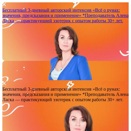
Бесплатный 3-дневный авторский интенсив
«Всё о рунах:
значения, предсказания и применение»
*Преподаватель Аленa
Ласка — практикующий эзотерик с опытом работы 30+ лет.
Бесплатный 3-дневный авторский интенсив
«Всё о рунах:
значения, предсказания и применение»
*Преподаватель Аленa
Ласка — практикующий эзотерик с опытом работы 30+ лет.