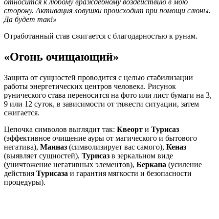
относится к любому враждебному воздействию в мою
сторону. Активация ловушки происходит при помощи слюны.
Да будет так!»
Отработанный став сжигается с благодарностью к рунам.
«Огонь очищающий»
Защита от сущностей проводится с целью стабилизации
работы энергетических центров человека. Рисунок
рунического става переносится на фото или лист бумаги на 3,
9 или 12 суток, в зависимости от тяжести ситуации, затем
сжигается.
Цепочка символов выглядит так:
Квеорт
и
Турисаз
(эффективное очищение ауры от магического и бытового
негатива),
Манназ
(символизирует вас самого),
Кеназ
(выявляет сущностей),
Турисаз
в зеркальном виде
(уничтожение негативных элементов),
Беркана
(усиление
действия
Турисаза
и гарантия мягкости и безопасности
процедуры).