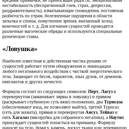
вредные привычки, не приносящие радости, эмоциональная
нестабильность (беспричинный гнев, страх, депрессия,
раздражительность), изматывающие сновидения, постоянная
разбитость по утрам, болезненные ощущения в области
затылка и спины, помутнение зрения, внезапный холод
конечностей и т. д. Для изгнания сущностей проводятся
различные магические обряды и используются специальные
рунические ставы.
«Ловушка»
Наиболее известная и действенная чистка рунами от
сущностей работает путем обнаружения и ликвидации
любого негативного воздействия с чисткой энергетического
тела. Защищает от бесов, паразитов, злых духов, от демонов,
имплантов и других нечистот.
Формула состоит из следующих символов:
Перт
,
Лагуз
в
перевернутом (заманивает лярвы в ловушку) и прямом
(раскрывает глубинную суть вязи) положении, два
Турисаза
(обеспечивают вход, не позволяют выйти), третий Турисаз
(сеть для захвата), прямая и перевернутая
Ансуз
,
Тейваз
и
пять
Хагалаз
(мясорубка для собранного негатива), а
Наутиз
принуждает сущностей попасться на приманку. Формулу
наносят на тело, бумагу, камень, лоскут ткани или деревянную