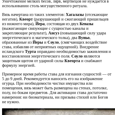
Уничтожение мелких бесов, лярв, мертвецов не нуждается в
использовании столь могущественного ритуала.
Вязь начертана из таких элементов:
Хагалазы
(отсекающие
негатив),
Квеорт
(разрушающий и сжигающий пришельцев
из нижнего мира),
Йера
, состоящая из двух
Кеназы
(выжигающие связующие с сущностью каналы и
закрепляющие результат),
Ансуз
(повышающий силу удара
энергетического и магического толка), два
Вуньо
,
образованные из
Йеры
и
Соуло
, (смягчающих воздействие
става, избавляя от неприятных ощущений). Внедрение
исландского
Турта
оправдано необходимостью заживления и
восстановления энергетического поля.
Соуло
являются
защитным щитом от ударной силы
Квеорта
и снабжают
формулу энергией.
Примерное время работы става для изгнания сущностей — от
5 до 9 дней. Рекомендуется наносить его на изображение
огурца. При необходимости чистки имущества или
помещения, вязь может быть размещена на стенах, потолке,
полу, по бокам предметов. Для активации става достаточно
намерения: ни биоматериала, ни призыва стихий или Богов
не нужно.