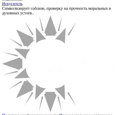
Искуситель
Символизирует соблазн, проверку на прочность моральных и
духовных устоев..