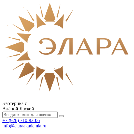
Эзотерика с
Алёной Лаской
+7 (926) 710-83-06
info@elaraakademia.ru