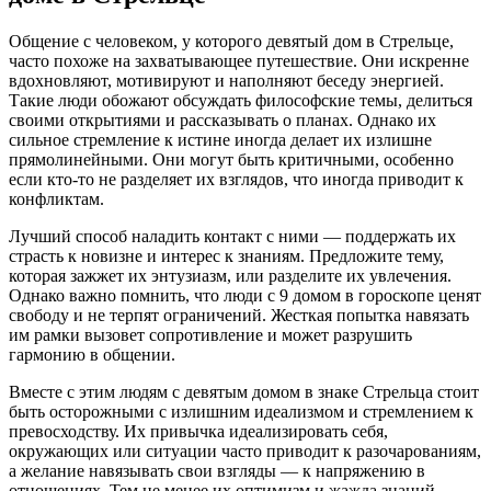
Общение с человеком, у которого девятый дом в Стрельце,
часто похоже на захватывающее путешествие. Они искренне
вдохновляют, мотивируют и наполняют беседу энергией.
Такие люди обожают обсуждать философские темы, делиться
своими открытиями и рассказывать о планах. Однако их
сильное стремление к истине иногда делает их излишне
прямолинейными. Они могут быть критичными, особенно
если кто-то не разделяет их взглядов, что иногда приводит к
конфликтам.
Лучший способ наладить контакт с ними — поддержать их
страсть к новизне и интерес к знаниям. Предложите тему,
которая зажжет их энтузиазм, или разделите их увлечения.
Однако важно помнить, что люди с 9 домом в гороскопе ценят
свободу и не терпят ограничений. Жесткая попытка навязать
им рамки вызовет сопротивление и может разрушить
гармонию в общении.
Вместе с этим людям с девятым домом в знаке Стрельца стоит
быть осторожными с излишним идеализмом и стремлением к
превосходству. Их привычка идеализировать себя,
окружающих или ситуации часто приводит к разочарованиям,
а желание навязывать свои взгляды — к напряжению в
отношениях. Тем не менее их оптимизм и жажда знаний