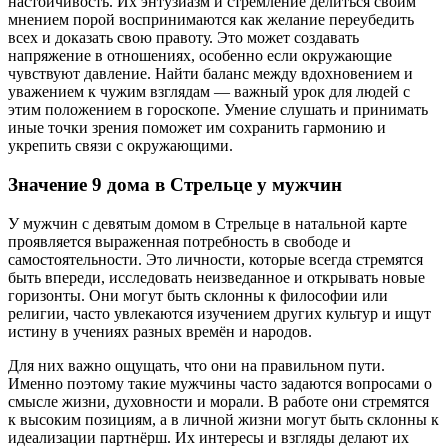
настойчивость. Их энтузиазм и стремление делиться своим
мнением порой воспринимаются как желание переубедить
всех и доказать свою правоту. Это может создавать
напряжение в отношениях, особенно если окружающие
чувствуют давление. Найти баланс между вдохновением и
уважением к чужим взглядам — важный урок для людей с
этим положением в гороскопе. Умение слушать и принимать
иные точки зрения поможет им сохранить гармонию и
укрепить связи с окружающими.
Значение 9 дома в Стрельце у мужчин
У мужчин с девятым домом в Стрельце в натальной карте
проявляется выраженная потребность в свободе и
самостоятельности. Это личности, которые всегда стремятся
быть впереди, исследовать неизведанное и открывать новые
горизонты. Они могут быть склонны к философии или
религии, часто увлекаются изучением других культур и ищут
истину в учениях разных времён и народов.
Для них важно ощущать, что они на правильном пути.
Именно поэтому такие мужчины часто задаются вопросами о
смысле жизни, духовности и морали. В работе они стремятся
к высоким позициям, а в личной жизни могут быть склонны к
идеализации партнёрш. Их интересы и взгляды делают их