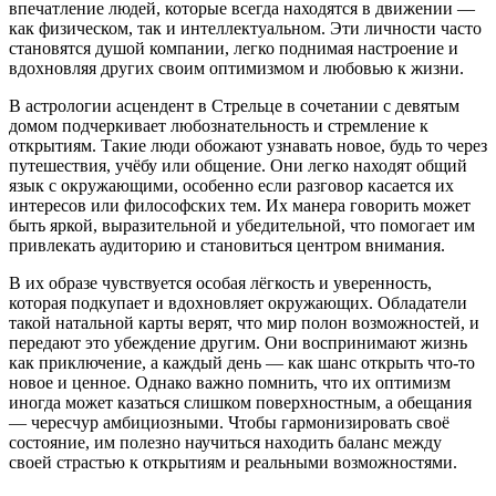
впечатление людей, которые всегда находятся в движении —
как физическом, так и интеллектуальном. Эти личности часто
становятся душой компании, легко поднимая настроение и
вдохновляя других своим оптимизмом и любовью к жизни.
В астрологии асцендент в Стрельце в сочетании с девятым
домом подчеркивает любознательность и стремление к
открытиям. Такие люди обожают узнавать новое, будь то через
путешествия, учёбу или общение. Они легко находят общий
язык с окружающими, особенно если разговор касается их
интересов или философских тем. Их манера говорить может
быть яркой, выразительной и убедительной, что помогает им
привлекать аудиторию и становиться центром внимания.
В их образе чувствуется особая лёгкость и уверенность,
которая подкупает и вдохновляет окружающих. Обладатели
такой натальной карты верят, что мир полон возможностей, и
передают это убеждение другим. Они воспринимают жизнь
как приключение, а каждый день — как шанс открыть что-то
новое и ценное. Однако важно помнить, что их оптимизм
иногда может казаться слишком поверхностным, а обещания
— чересчур амбициозными. Чтобы гармонизировать своё
состояние, им полезно научиться находить баланс между
своей страстью к открытиям и реальными возможностями.