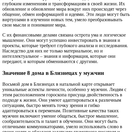
глубоким изменениям и трансформациям в своей жизни. Их
обновление и обновление мира вокруг них происходят через
общение, обмен информацией и идеями. Эти люди могут быть
виртуозами в изучении новых тем, умело преобразовывать
свои мысли и понимание мира.
С их финансовыми делами связана острота ума и логическое
мышление. Они могут успешно инвестировать в знания и
проекты, которые требуют глубокого анализа и исследования.
Наследство для них не только материальное, но и
интеллектуальное – знания и информация, которые они
передают, и которым обмениваются с другими.
Значение 8 дома в Близнецах у мужчин
Восьмой дом в Близнецах в натальной карте открывает
уникальные аспекты личности, особенно у мужчин. Людям с
этим расположением гороскопа присуща двойственность в
подходе к жизни. Они умеют адаптироваться к различным
ситуациям, быстро менять точку зрения и гибко
адаптироваться к переменам. Позитивные качества таких
мужчин включают умение общаться, быстрое мышление,
сообразительность и талант в обучении. Они могут быть
отличными коммуникаторами, умело использовать слово в
своих целях и обладают задатками грамотного писателя и