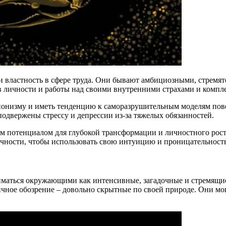
 властность в сфере труда. Они бывают амбициозными, стремятс
в личности и работы над своими внутренними страхами и компл
низму и иметь тенденцию к саморазрушительным моделям повед
подвержены стрессу и депрессии из-за тяжелых обязанностей.
потенциалом для глубокой трансформации и личностного роста 
ичности, чтобы использовать свою интуицию и проницательност
ниматься окружающими как интенсивные, загадочные и стремящие
чное обозрение – довольно скрытные по своей природе. Они мог