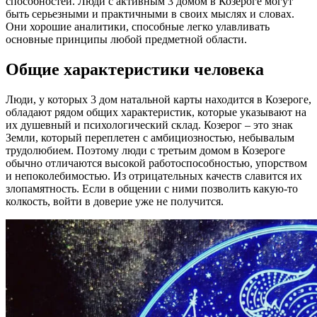
способностей. Люди с активным 3 домом в Козероге могут
быть серьезными и практичными в своих мыслях и словах.
Они хорошие аналитики, способные легко улавливать
основные принципы любой предметной области.
Общие характеристики человека
Люди, у которых 3 дом натальной карты находится в Козероге,
обладают рядом общих характеристик, которые указывают на
их душевный и психологический склад. Козерог – это знак
Земли, который переплетен с амбициозностью, небывалым
трудолюбием. Поэтому люди с третьим домом в Козероге
обычно отличаются высокой работоспособностью, упорством
и непоколебимостью. Из отрицательных качеств славится их
злопамятность. Если в общении с ними позволить какую-то
колкость, войти в доверие уже не получится.