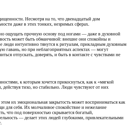
щищенности. Несмотря на то, что двенадцатый дом
ности даже в этих тонких, незримых сферах.
ажно ощущать прочную основу под ногами — даже в духовной
чивость может быть обманчивой: внешне они спокойны и
ие люди интуитивно тянутся к ритуалам, прикладным духовным
ую гавань, но при неблагоприятных аспектах — могут
ться отпускать, доверять, и быть в контакте с чувствами не
остями, к которым хочется прикоснуться, как к «мягкой
, действуя тихо, но стабильно. Люди чувствуют от них
 этом их эмоциональная закрытость может восприниматься как
ощи для себя. Их молчаливое спокойствие и нежелание
ть, что под поверхностью скрывается богатый,
тельность — делает этих людей глубокими, привлекательными
.