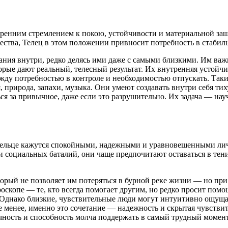
тренним стремлением к покою, устойчивости и материальной за
ества, Телец в этом положении привносит потребность в стабиль
вания внутри, редко делясь ими даже с самыми близкими. Им в
торые дают реальный, телесный результат. Их внутренняя устой
ду потребностью в контроле и необходимостью отпускать. Так
природа, запахи, музыка. Они умеют создавать внутри себя тих
ся за привычное, даже если это разрушительно. Их задача — научи
Тельце кажутся спокойными, надежными и уравновешенными личн
и социальных баталий, они чаще предпочитают оставаться в тени
рый не позволяет им потеряться в бурной реке жизни — но при
роскопе — те, кто всегда помогает другим, но редко просит пом
е. Однако близкие, чувствительные люди могут интуитивно ощуща
 менее, именно это сочетание — надежность и скрытая чувстви
чность и способность молча поддержать в самый трудный момент