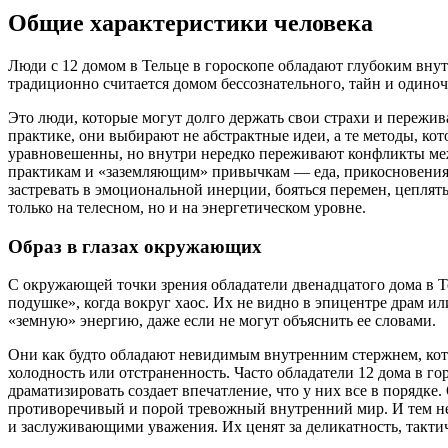
Общие характеристики человека
Люди с 12 домом в Тельце в гороскопе обладают глубоким вну
традиционно считается домом бессознательного, тайн и одиноч
Это люди, которые могут долго держать свои страхи и пережи
практике, они выбирают не абстрактные идеи, а те методы, ко
уравновешенны, но внутри нередко переживают конфликты меж
практикам и «заземляющим» привычкам — еда, прикосновения, 
застревать в эмоциональной инерции, бояться перемен, цеплять
только на телесном, но и на энергетическом уровне.
Образ в глазах окружающих
С окружающей точки зрения обладатели двенадцатого дома в 
подушке», когда вокруг хаос. Их не видно в эпицентре драм ил
«земную» энергию, даже если не могут объяснить ее словами.
Они как будто обладают невидимым внутренним стержнем, кото
холодность или отстраненность. Часто обладатели 12 дома в го
драматизировать создает впечатление, что у них все в порядк
противоречивый и порой тревожный внутренний мир. И тем не
и заслуживающими уважения. Их ценят за деликатность, такти