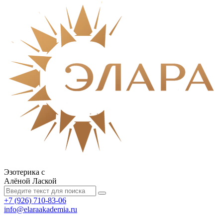
Эзотерика с
Алёной Лаской
+7 (926) 710-83-06
info@elaraakademia.ru